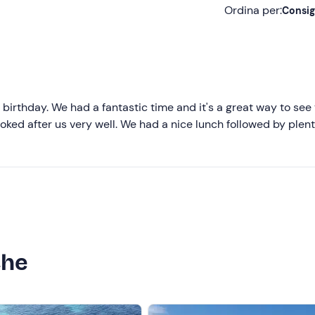
Ordina per:
Consig
Consigliate
Più recenti
Meno recenti
 birthday. We had a fantastic time and it's a great way to see
ooked after us very well. We had a nice lunch followed by plent
Più alte
Più basse
che