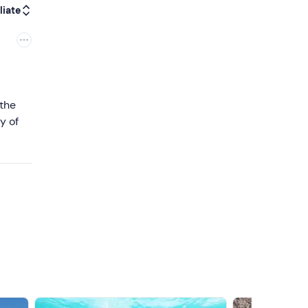
liate
 the
y of