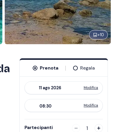
+
10
da
Prenota
Regala
Modifica
Navigate
forward
Modifica
08:30
to
interact
with
Partecipanti
1