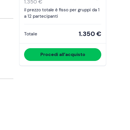
the
1.350 €
calendar
il prezzo totale è fisso per gruppi da 1
and
a 12 partecipanti
select
a
1.350 €
Totale
date.
Press
the
Procedi all’acquisto
question
mark
key
to
get
the
keyboard
shortcuts
for
changing
dates.