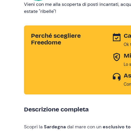
Vieni con me alla scoperta di posti incantati, acqu
estate "ribelle"!
Perché scegliere
Ca
Freedome
Ok 
Mi
Lo 
As
Con
Descrizione completa
Scopri la
Sardegna
dal mare con un
esclusivo to