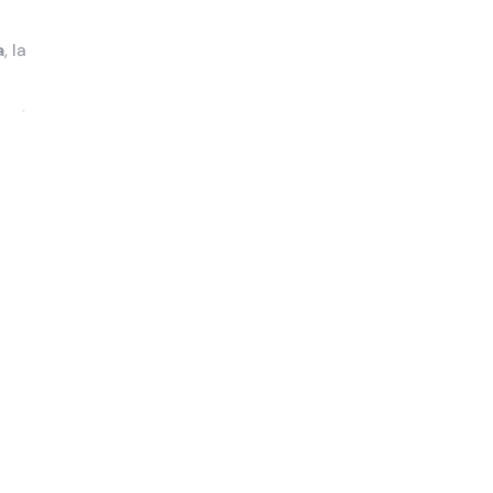
a
, la
 unica
do,
ur
iscine,
la
steremo
ui