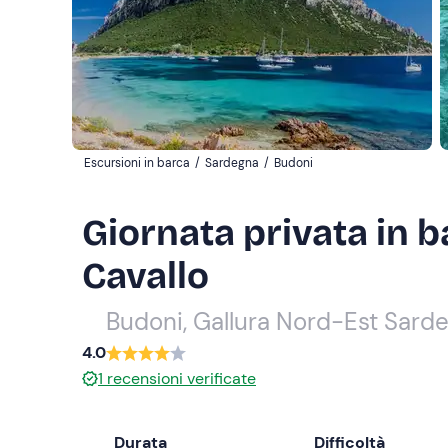
Escursioni in barca
/
Sardegna
/
Budoni
Giornata privata in 
Cavallo
Budoni, Gallura Nord-Est Sard
4.0
1
recensioni verificate
Durata
Difficoltà