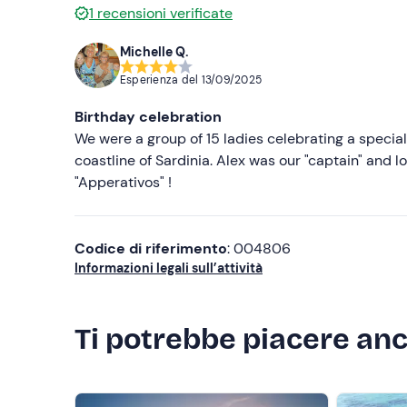
Non dimenticare di portare
1
recensioni verificate
Crema solare
Michelle Q.
Telo mare
Esperienza del
13/09/2025
Birthday celebration
We were a group of 15 ladies celebrating a special
coastline of Sardinia. Alex was our "captain" and l
"Apperativos" !
Codice di riferimento
: 004806
Informazioni legali sull’attività
Ti potrebbe piacere an