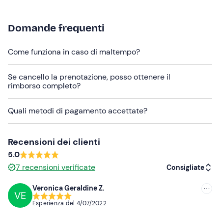
costume da bagno
occhiali da sole
Domande frequenti
crema solare
Come funziona in caso di maltempo?
cambio di vestiti
Se cancello la prenotazione, posso ottenere il
rimborso completo?
Quali metodi di pagamento accettate?
Recensioni dei clienti
5.0
7
recensioni verificate
Consigliate
Veronica Geraldine Z.
VE
Consigliate
Esperienza del
4/07/2022
Più recenti