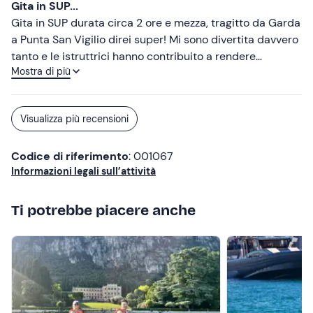
Gita in SUP...
Gita in SUP durata circa 2 ore e mezza, tragitto da Garda
a Punta San Vigilio direi super! Mi sono divertita davvero
tanto e le istruttrici hanno contribuito a rendere
Mostra di più
l'esperienza divertente :) ovviamente la prima volta c'è
sempre un po' il timore di non essere in grado, ma loro
sono lì per questo e, anzi, ti fanno sentire a tuo agio e ci
Visualizza più recensioni
tengono ad insegnarti. Super consigliato, anche per una
seconda tornata!!
Codice di riferimento
: 001067
Informazioni legali sull’attività
Ti potrebbe piacere anche