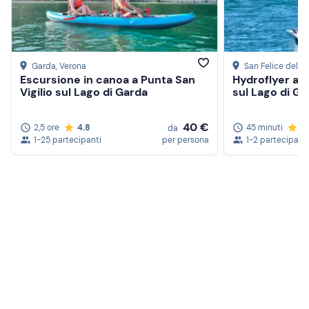
Garda
, Verona
San Felice del B
Escursione in canoa a Punta San
Hydroflyer a 
Vigilio sul Lago di Garda
sul Lago di Ga
40 €
2,5 ore
4.8
45 minuti
5
da
1-25 partecipanti
per persona
1-2 partecipanti