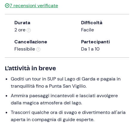
7
recensioni verificate
the
question
mark
Durata
Difficoltà
key
2 ore
Facile
to
Cancellazione
Partecipanti
get
Flessibile
Da 1 a 10
the
keyboard
shortcuts
L’attività in breve
for
changing
Goditi un tour in SUP sul Lago di Garda e pagaia in
dates.
tranquillità fino a Punta San Vigilio.
Ammira paesaggi incantevoli e lasciati avvolgere
dalla magica atmosfera del lago.
Trascorri qualche ora di svago e divertimento all'aria
aperta in compagnia di guide esperte.