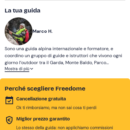
La tua guida
Marco H.
Sono una guida alpina internazionale e formatore, e
coordino un gruppo di guide e istruttori che vivono ogni
giorno l’outdoor tra il Garda, Monte Baldo, Parco
Mostra di più
dell’Adamello e la Val d’Adige. Proponiamo attività
pensate per farti vivere la natura in modo semplice e
alla tua portata. Con noi puoi muoverti all’aria aperta e
Perché scegliere Freedome
riscoprire il piacere di stare bene. Basta la voglia di
esserci, di lasciarsi sorprendere e di staccare un
Cancellazione gratuita
momento per sentirsi vivi davvero.
Ok ti rimborsiamo, ma non sai cosa ti perdi
Miglior prezzo garantito
Lo stesso della guida: non applichiamo commissioni