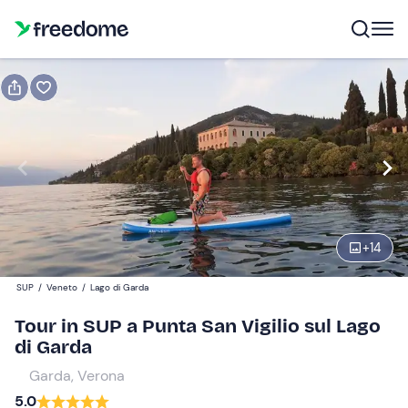
Prenota o regala
Prenota
Regala
Modifica
Navigate
forward
Modifica
15:00
to
interact
+
14
with
Partecipanti
1
the
40 €
SUP
/
Veneto
/
Lago di Garda
calendar
and
Tour in SUP a Punta San Vigilio sul Lago
select
di Garda
a
Garda, Verona
date.
5.0
Press