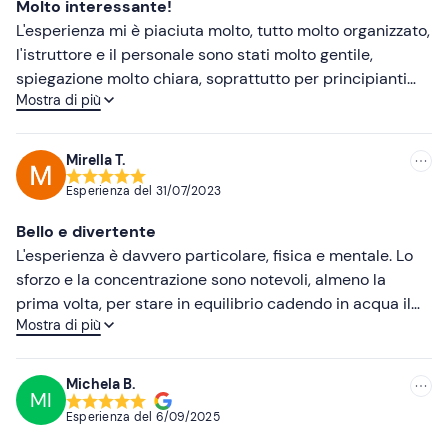
Molto interessante!
Meno recenti
L'esperienza mi è piaciuta molto, tutto molto organizzato,
l'istruttore e il personale sono stati molto gentile,
Più alte
spiegazione molto chiara, soprattutto per principianti
Mostra di più
come eravamo noi. Consigliato al 100%, è un'esperienza
Più basse
che ripeterei senza dubbio.
Mirella T.
Esperienza del
31/07/2023
Bello e divertente
L'esperienza è davvero particolare, fisica e mentale. Lo
sforzo e la concentrazione sono notevoli, almeno la
prima volta, per stare in equilibrio cadendo in acqua il
Mostra di più
meno possibile. Il divertimento è assicurato! La nostra
guida? Meraviglioso. Paziente, simpatico, chiaro nelle
spiegazioni e gentile in ogni secondo, nonostante
Michela B.
MI
dovesse gestire persone dai 7 agli ...anta anni, quindi con
Esperienza del
6/09/2025
esigenze totalmente diverse. Grazie 🌼