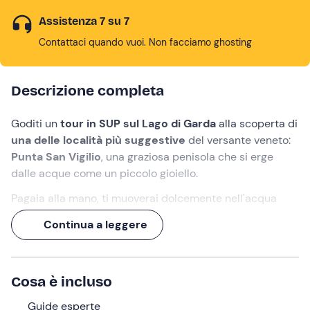
Assistenza 7 su 7
Contattaci quando vuoi. Non facciamo ghosting
Descrizione completa
Goditi un
tour in SUP sul Lago di Garda
alla scoperta di
una delle località più suggestive
del versante veneto:
Punta San Vigilio
, una graziosa penisola che si erge
dalle acque come un piccolo gioiello.
Pagaia alla mano, ti muoverai dolcemente nell'acqua
seguendo il tragitto indicato dalle guide e vivrai
Continua a leggere
splendidi
momenti di svago e divertimento
all'aria
aperta.
Se il livello dell'acqua lo consentirà, ti spingerai fino alla
Cosa è incluso
Baia del Corno
, perché le sorprese del
Lago di Garda
non finiscono mai!
Guide esperte