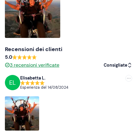
Recensioni dei clienti
5.0
3
recensioni verificate
Consigliate
Elisabetta L.
EL
Consigliate
Esperienza del
14/08/2024
Più recenti
Meno recenti
Più alte
Più basse