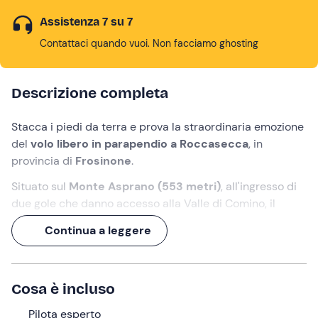
Assistenza 7 su 7
Contattaci quando vuoi. Non facciamo ghosting
Descrizione completa
Stacca i piedi da terra e prova la straordinaria emozione
del
volo libero in parapendio
a
Roccasecca
, in
provincia di
Frosinone
.
Situato sul
Monte Asprano (553 metri)
, all'ingresso di
due gole che danno accesso alla Valle di Comino, il
borgo di Roccasecca offre un
ampio e suggestivo
Continua a leggere
panorama
sulla Valle del Liri.
Ammiralo dall'alto volando per
20 minuti
in tandem con
un
pilota professionista
, lasciandoti sospingere dalle
Cosa è incluso
correnti ascensionali. Proverai un
mix di
sensazione
uniche
Pilota esperto
, di assoluta libertà e leggerezza, e non vedrai