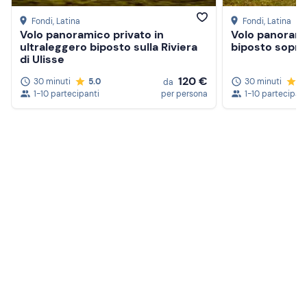
Fondi
, Latina
Fondi
, Latina
Volo panoramico privato in
Volo panorami
ultraleggero biposto sulla Riviera
biposto sopra 
di Ulisse
120 €
30 minuti
5.0
30 minuti
5
da
1-10 partecipanti
per persona
1-10 partecipant