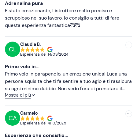
Adrenalina pura
E'stato emozionante, l istruttore molto preciso e
scrupoloso nel suo lavoro, io consiglio a tutti di fare
questa esperienza fantastica🥰🥰
Claudia B.
CL
Esperienza del
14/09/2024
Primo volo in...
Primo volo in parapendio, un emozione unica! Luca una
persona squisita che ti fa sentire a tuo agio e ti rassicura
su ogni minimo dubbio. Non vedo l'ora di prenotare il
Mostra di più
prossimo volo. Grazie Luca e a presto !!!!
Carmelo
CA
Esperienza del
4/10/2025
Esperienza che consiglio...