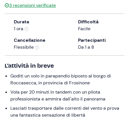
3
recensioni verificate
the
question
mark
Durata
Difficoltà
key
1 ora
Facile
to
Cancellazione
Partecipanti
get
Flessibile
Da 1 a 8
the
keyboard
shortcuts
L’attività in breve
for
changing
Goditi un volo in parapendio biposto al borgo di
dates.
Roccasecca, in provincia di Frosinone
Vola per 20 minuti in tandem con un pilota
professionista e ammira dall'alto il panorama
Lasciati trasportare dalle correnti del vento e prova
una fantastica sensazione di libertà