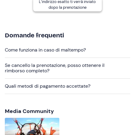
L’indirizzo esatto ti verrà inviato
fattibilità del volo, sull'orario e sul punto di
dopo la prenotazione
svolgimento
.
Il
trasporto al decollo
verrà organizzato in base alle
necessità con i mezzi del pilota o dei partecipanti.
Domande frequenti
È possibile richiedere il
video
del volo a un costo extra
di
30€
(da pagare in loco).
Come funziona in caso di maltempo?
Abbigliamento consigliato
Se cancello la prenotazione, posso ottenere il
rimborso completo?
Abbigliamento sportivo stagionale
Scarpe da ginnastica/trekking
Quali metodi di pagamento accettate?
Giacca a vento
Media Community