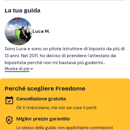
La tua guida
Luca M.
Sono Luca e sono un pilota istruttore di biposto da più di
13 anni. Nel 2011, ho deciso di prendere l'attestato da
bipostista perché non mi bastava più godermi
Mostra di più
l'esperienza del volo, ma volevo trasmettere questa mia
passione inizialmente alle persone a me più vicine, e
successivamente ho deciso di volerla trasmettere anche
Perché scegliere Freedome
a un gran numero di persone, e far in modo di avvicinarle
a questo sport, molto spesso sottovalutato.
Cancellazione gratuita
Ok ti rimborsiamo, ma non sai cosa ti perdi
Miglior prezzo garantito
Lo stesso della guida: non applichiamo commissioni