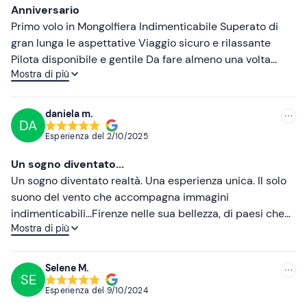
Bottiglietta d'acqua
Anniversario
Meno recenti
Cappellino
Primo volo in Mongolfiera Indimenticabile Superato di
gran lunga le aspettative Viaggio sicuro e rilassante
Macchina fotografica
Più alte
Pilota disponibile e gentile Da fare almeno una volta
Mostra di più
nella vita Se capiterà l’occasione replicheremo
Più basse
daniela m.
DA
Esperienza del
2/10/2025
Un sogno diventato...
Un sogno diventato realtà. Una esperienza unica. Il solo
suono del vento che accompagna immagini
indimenticabili...Firenze nelle sua bellezza, di paesi che
Mostra di più
emergono da mari di nuvole.. Federico che con la sua
simpatia infonde tranquillità. Semplicemente una
esperienza da fare!
Selene M.
SE
Esperienza del
9/10/2024