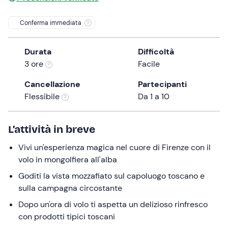
the
Conferma immediata
question
mark
key
Durata
Difficoltà
to
3 ore
Facile
get
Cancellazione
Partecipanti
the
Flessibile
Da 1 a 10
keyboard
shortcuts
for
L’attività in breve
changing
dates.
Vivi un'esperienza magica nel cuore di Firenze con il
volo in mongolfiera all'alba
Goditi la vista mozzafiato sul capoluogo toscano e
sulla campagna circostante
Dopo un'ora di volo ti aspetta un delizioso rinfresco
con prodotti tipici toscani