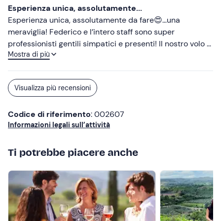
Esperienza unica, assolutamente...
Esperienza unica, assolutamente da fare😍…una
meraviglia! Federico e l’intero staff sono super
professionisti gentili simpatici e presenti! Il nostro volo è
Mostra di più
stato una vera passeggiata, atterraggio compreso😉…la
colazione al rientro apprezzatissima e buonissima!
Grazieee di ❤️
Visualizza più recensioni
Codice di riferimento
: 002607
Informazioni legali sull’attività
Ti potrebbe piacere anche