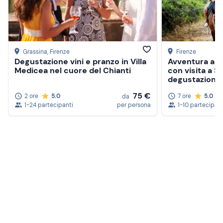
Grassina
, Firenze
Firenze
Degustazione vini e pranzo in Villa
Avventura a ca
Medicea nel cuore del Chianti
con visita a 
degustazione 
75 €
2 ore
5.0
7 ore
5.0
da
1-24 partecipanti
per persona
1-10 partecipant