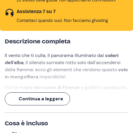
Assistenza 7 su 7
Contattaci quando vuoi. Non facciamo ghosting
Descrizione completa
Il vento che ti culla, il panorama illuminato dai
colori
dell'alba
, il
silenzio surreale rotto solo dall'accendersi
della fiamma: ecco gli elementi che rendono questo
volo
in mongolfiera
imperdibile!
Vivi la magia
nel cuore di Firenze
e goditi lo spettacolo
della città e della campagna toscana dall'alto. Volerai
Continua a leggere
per
circa 1 ora
in totale sicurezza e tranquillità,
accompagnato da
piloti esperti.
Infine, potrai gustare un
piccolo
rinfresco
con
Cosa è incluso
pasticcini, prodotti tipici e un bicchiere di champagne!