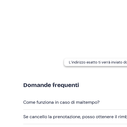
Scarponcini o scarpe da ginnastica
Non dimenticare di portare
Scaldacollo (no sciarpa)
L’indirizzo esatto ti verrà inviato 
Domande frequenti
Come funziona in caso di maltempo?
Se cancello la prenotazione, posso ottenere il ri