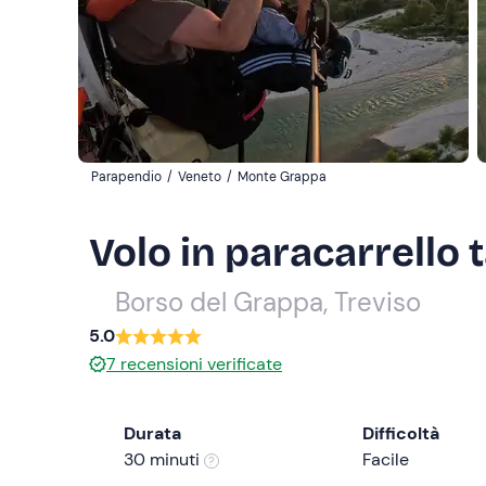
Parapendio
/
Veneto
/
Monte Grappa
Volo in paracarrello
Borso del Grappa, Treviso
5.0
7
recensioni verificate
Durata
Difficoltà
30 minuti
Facile