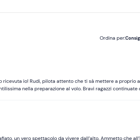
Ordina per:
Consig
Consigliate
Più recenti
Meno recenti
ricevuta io! Rudi, pilota attento che ti sà mettere a proprio a
entilissima nella preparazione al volo. Bravi ragazzi continuate c
Più alte
Più basse
iato, un vero spettacolo da vivere dall’alto. Ammetto che all’i