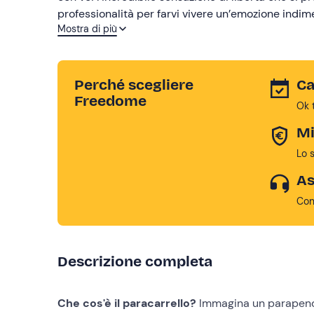
professionalità per farvi vivere un’emozione indime
Mostra di più
paramotore (parapendio a motore), attività ideale 
Perché scegliere
Ca
Freedome
Ok 
Mi
Lo 
As
Con
Descrizione completa
Che cos'è il paracarrello?
Immagina un parapendi