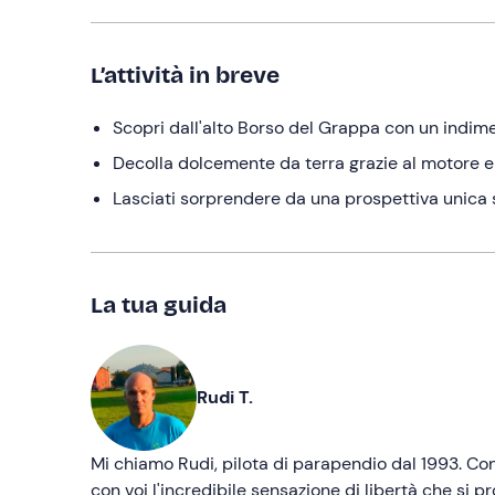
L’attività in breve
Scopri dall'alto Borso del Grappa con un indim
Decolla dolcemente da terra grazie al motore e 
Lasciati sorprendere da una prospettiva unica s
La tua guida
Rudi T.
Mi chiamo Rudi, pilota di parapendio dal 1993. Con
con voi l'incredibile sensazione di libertà che si p