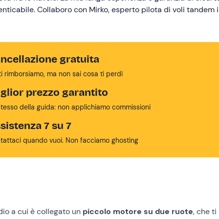
nticabile. Collaboro con Mirko, esperto pilota di voli tandem 
anche per chi ha problemi motori o disabilità.
ncellazione gratuita
ti rimborsiamo, ma non sai cosa ti perdi
glior prezzo garantito
stesso della guida: non applichiamo commissioni
sistenza 7 su 7
tattaci quando vuoi. Non facciamo ghosting
o a cui è collegato un
piccolo motore su due ruote
, che ti