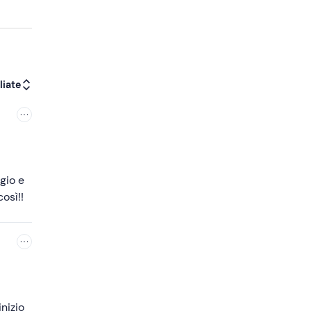
liate
gio e
osì!!
nizio