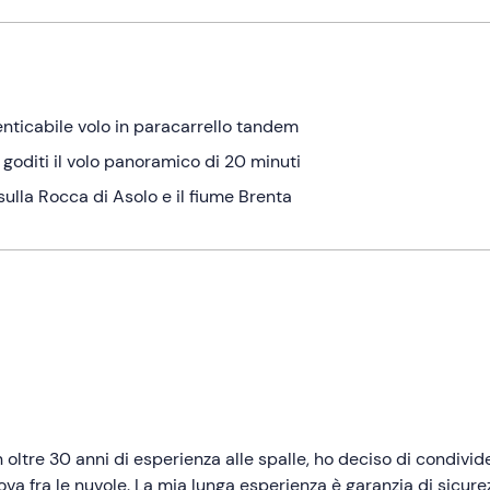
enticabile volo in paracarrello tandem
goditi il volo panoramico di 20 minuti
ulla Rocca di Asolo e il fiume Brenta
 oltre 30 anni di esperienza alle spalle, ho deciso di condivid
rova fra le nuvole. La mia lunga esperienza è garanzia di sicure