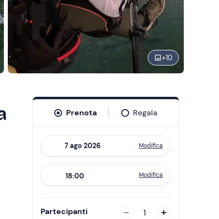
+
10
a
Prenota
Regala
Modifica
Navigate
forward
Modifica
18:00
to
interact
with
Partecipanti
1