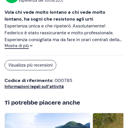
Esperienza del
10/08/2021
Vola chi vede molto lontano e chi vede molto
lontano, ha sogni che resistono agli urti
Esperienza unica e che ripeterò. Assolutamente!
Federico è stato rassicurante e molto professionale.
Esperienza consigliata ma da fare in orari centrali della
Mostra di più
giornata per renderla più lunga ed emozionante
possibile.
Visualizza più recensioni
Codice di riferimento
: 000785
Informazioni legali sull’attività
Ti potrebbe piacere anche