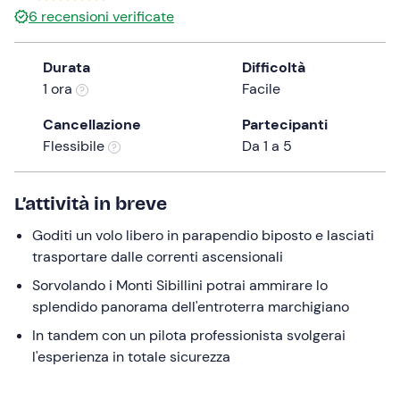
6
recensioni verificate
the
question
mark
Durata
Difficoltà
key
1 ora
Facile
to
Cancellazione
Partecipanti
get
Flessibile
Da 1 a 5
the
keyboard
shortcuts
L’attività in breve
for
changing
Goditi un volo libero in parapendio biposto e lasciati
dates.
trasportare dalle correnti ascensionali
Sorvolando i Monti Sibillini potrai ammirare lo
splendido panorama dell'entroterra marchigiano
In tandem con un pilota professionista svolgerai
l'esperienza in totale sicurezza