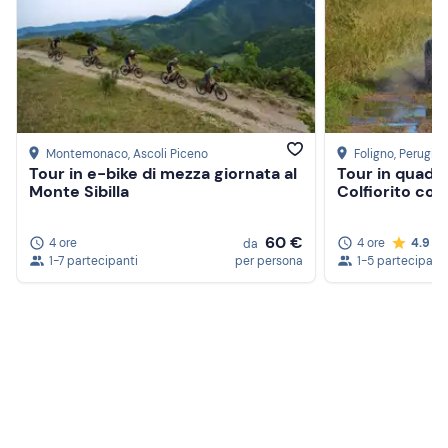
Montemonaco
, Ascoli Piceno
Foligno
, Perugia
Tour in e-bike di mezza giornata al
Tour in quad su
Monte Sibilla
Colfiorito con
60 €
4 ore
4 ore
4.9
da
1-7 partecipanti
per persona
1-5 partecipanti