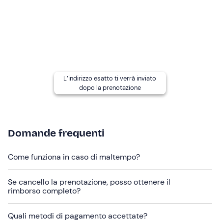
Altre informazioni
Questa attività è effettuabile
da aprile a settembre
,
compatibilmente con le condizioni atmosferiche e con le
disponibilità del pilota.
In caso di
variazioni dovute al meteo
, il pilota ti
avviserà il giorno prima dell'attività, dopo aver
L’indirizzo esatto ti verrà inviato
controllato l'ultimo bollettino.
dopo la prenotazione
La quota di partecipazione include il
video
dell'esperienza
, che ti verrà consegnato su una scheda
SD.
Domande frequenti
Abbigliamento consigliato
Come funziona in caso di maltempo?
scarponcini da trekking
guanti e occhiali sportivi
Se cancello la prenotazione, posso ottenere il
rimborso completo?
pantaloni lunghi
Quali metodi di pagamento accettate?
giacca a vento