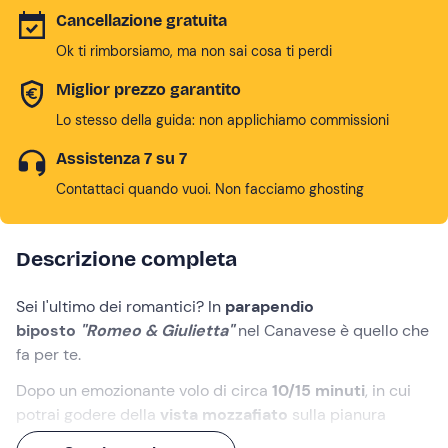
Cancellazione gratuita
Ok ti rimborsiamo, ma non sai cosa ti perdi
Miglior prezzo garantito
Lo stesso della guida: non applichiamo commissioni
Assistenza 7 su 7
Contattaci quando vuoi. Non facciamo ghosting
Descrizione completa
Sei l'ultimo dei romantici? In
parapendio
biposto
"Romeo & Giulietta"
nel Canavese è quello che
fa per te.
Dopo un emozionante volo di circa
10/15 minuti
, in cui
potrai godere della
vista mozzafiato
sulla pianura
piemontese, i nostri assistenti collocheranno a terra lo