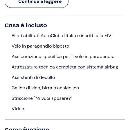
Continua a leggere
striscione
"Mi vuoi sposare?"
per una dichiarazione
assolutamente unica. Una volta atterrati, poi,
festeggeremo con un
brindisi
alla vostra vita insieme!
Cosa è incluso
Che aspetti? Regala questa incredibile esperienza e
sorprendi la persona che ami
Piloti abilitati AeroClub d'Italia e iscritti alla FIVL
.
Volo in parapendio biposto
Cosa faremo
Assicurazione specifica per il volo in parapendio
Il ritrovo sarà in provincia di
Torino
. Prima di decollare il
pilota vi spiegherà le semplici
procedure
da seguire
Attrezzatura tecnica completa con sistema airbag
con una breve
parte teorica
. Successivamente
Assistenti di decollo
indosserete l'
attrezzatura necessaria
e, dopo pochi
passi di rincorsa in sincronia con il tuo pilota, sarete
Calice di vino, birra o analcolico
subito in volo!
Striscione "Mi vuoi sposare?"
La durata del volo può variare
dai 10 ai 15 minuti
, a
Video
seconda delle condizioni meteo della giornata. Vi
verranno fornite tutte le informazioni tecniche per
affrontare al meglio il volo in parapendio e rendere
Come funziona