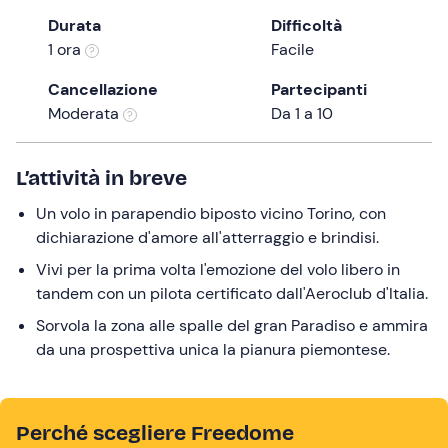
the
Durata
Difficoltà
question
1 ora
Facile
mark
Cancellazione
Partecipanti
key
Moderata
Da 1 a 10
to
get
the
L’attività in breve
keyboard
Un volo in parapendio biposto vicino Torino, con
shortcuts
dichiarazione d'amore all'atterraggio e brindisi.
for
changing
Vivi per la prima volta l'emozione del volo libero in
dates.
tandem con un pilota certificato dall'Aeroclub d'Italia.
Sorvola la zona alle spalle del gran Paradiso e ammira
da una prospettiva unica la pianura piemontese.
Perché scegliere Freedome