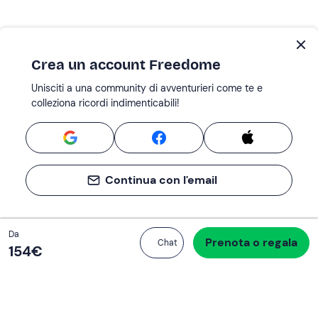
Crea un account Freedome
Unisciti a una community di avventurieri come te e
colleziona ricordi indimenticabili!
Continua con l'email
Totale
Da
Prenota o regala
Procedi all’acquisto
Chat
154 €
154‎€
Se non sai mai cosa fare, sai cosa fare