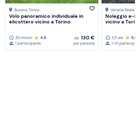
Busano
, Torino
Venaria Reale
, T
Volo panoramico individuale in
Noleggio e-bi
elicottero vicino a Torino
vicino a Torin
130 €
30 minuti
4.8
3,5 ore
5.0
da
1 partecipante
per persona
1-10 partecipant