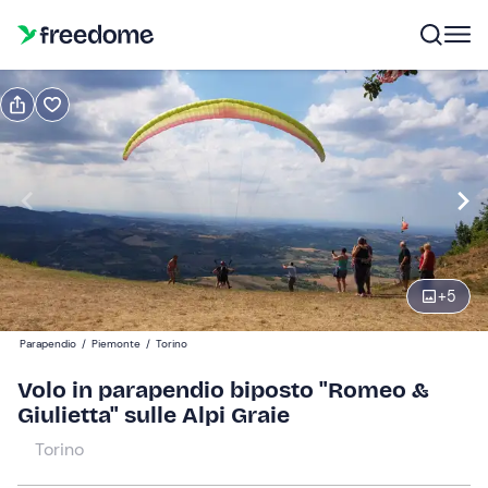
Prenota o regala
Prenota
Regala
Modifica
Navigate
forward
Modifica
10:30
to
interact
+
5
with
Partecipanti
1
the
154 €
Parapendio
/
Piemonte
/
Torino
calendar
and
Volo in parapendio biposto "Romeo &
select
Giulietta" sulle Alpi Graie
a
Torino
date.
Press