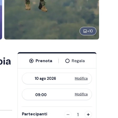
+
10
oia
Prenota
Regala
Modifica
Navigate
forward
Modifica
09:00
to
interact
with
Partecipanti
1