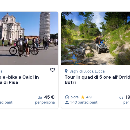
sa
Bagni di Lucca
, Lucca
 e-bike a Calci in
Tour in quad di 5 ore all’Orrid
a di Pisa
Botri
45 €
1
5 ore
4.9
da
da
tecipanti
per persona
1-10 partecipanti
per