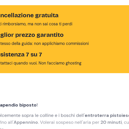
ncellazione gratuita
ti rimborsiamo, ma non sai cosa ti perdi
glior prezzo garantito
stesso della guida: non applichiamo commissioni
sistenza 7 su 7
tattaci quando vuoi. Non facciamo ghosting
rapendio biposto
!
dolcemente sopra le colline e i boschi dell'
entroterra pistoies
no all'
Appennino
. Volerai sospeso nell'aria per
20 minuti
, c