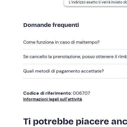
L’indirizzo esatto ti verrà inviato 
disponibilità e con un
supplemento di 40€-50€
a persona.
Domande frequenti
Abbigliamento consigliato
Abbigliamento sportivo stagionale
Come funziona in caso di maltempo?
Giacca a vento
Scarpe da trekking o da ginnastica
Se cancello la prenotazione, posso ottenere il ri
Quali metodi di pagamento accettate?
Codice di riferimento
: 006707
Informazioni legali sull’attività
Ti potrebbe piacere an