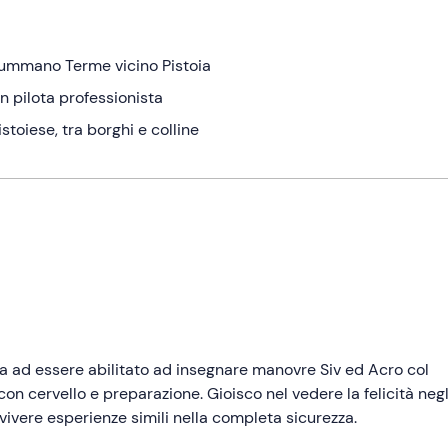
nsummano Terme vicino Pistoia
un pilota professionista
toiese, tra borghi e colline
lia ad essere abilitato ad insegnare manovre Siv ed Acro col
on cervello e preparazione. Gioisco nel vedere la felicità negl
ivere esperienze simili nella completa sicurezza.