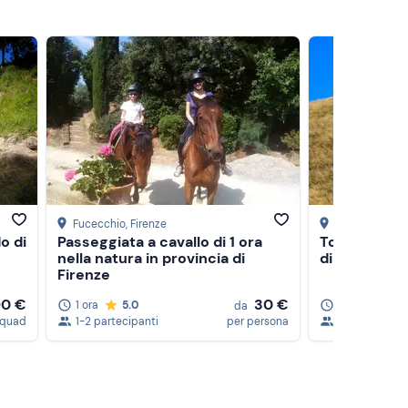
Fucecchio
, Firenze
Bagni di Lucc
o di
Passeggiata a cavallo di 1 ora
Tour in e-bik
nella natura in provincia di
di Botri
Firenze
90 €
30 €
1 ora
5.0
5 ore
5.0
da
 quad
1-2 partecipanti
per persona
1-14 partecip