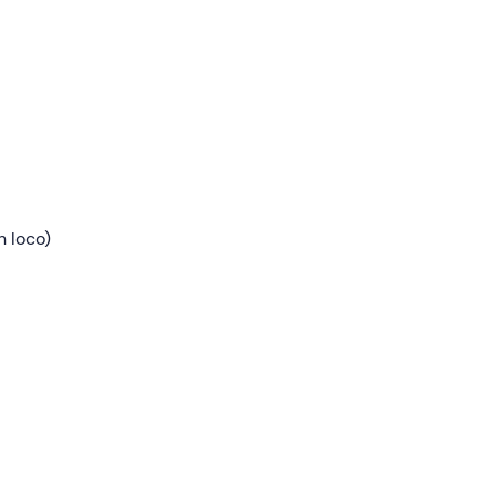
rà e ci
salire
n loco)
e via!
di
sarci e
ienza