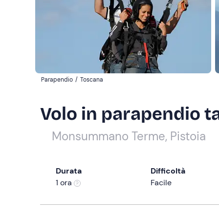
Parapendio
/
Toscana
Volo in parapendio t
Monsummano Terme, Pistoia
Durata
Difficoltà
1 ora
Facile