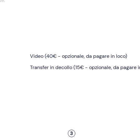
te.
ezionato a
Monsummano Terme (PT)
. Qui il pilota ci accoglie
parapendio
.
Video (40€ - opzionale, da pagare in loco)
 metri di altitudine
, sarà necessario avere due auto: una per 
l transfer dedicato con supplemento).
Transfer in decollo (15€ - opzionale, da pagare i
 il momento di decollare: una breve rincorsa insieme al pilota... 
censionali.
scano
, ammirando boschi rigogliosi, dolci colline punteggiate 
 all'orizzonte. Il pilota penserà a tutto, noi dovremo solo rilas
erreremo dolcemente
nei pressi del punto di ritrovo. L'esper
3