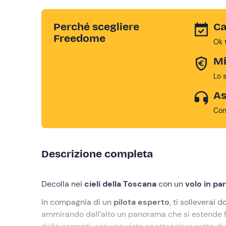
Perché scegliere
Ca
Freedome
Ok 
Mi
Lo 
As
Con
Descrizione completa
Decolla nei
cieli della Toscana
con un
volo in pa
In compagnia di un
pilota esperto
, ti solleverai 
ammirando dall’alto un panorama che si estende fi