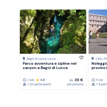
Bagni di Lucca
, Lucca
Calci
, Pi
Parco avventura e zipline nel
Noleggio
canyon a Bagni di Lucca
provinci
35 €
2 ore
4.9
5 ore
da
1-20 partecipanti
per persona
1-8 par