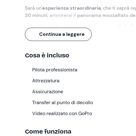
Sarà un'
esperienza straordinaria
, che ti saprà r
20 minuti
, ammirerai il
panorama mozzafiato
de
Volerai in tandem con un
campione mondiale di 
italiani, per il massimo della
sicurezza
. Non dovrai
Continua a leggere
del vento
e goderti il volo fino in fondo.
Tornerai a casa con un
video ricordo
, per ri-viv
Cosa è incluso
Cosa faremo
Pilota professionista
L'appuntamento è ad
Altavilla Milicia (PA)
. Qui i
Attrezzatura
di decollo via sterrato,
a
800 metri
sopra il livell
Assicurazione
Svolgeremo poi un
briefing esaustivo
sull'attività
fasi del volo e sulle norme di sicurezza per affront
Transfer al punto di decollo
prepareremo al
decollo
: s
aldamente imbragati ins
Video realizzato con GoPro
accorgercene, staremo fluttuando in aria!
Sospinti dalle correnti ascensionali, proveremo u
Come funziona
del
panorama mozzafiato
della costa nord della 