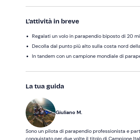
L’attività in breve
Regalati un volo in parapendio biposto di 20 min
Decolla dal punto più alto sulla costa nord della
In tandem con un campione mondiale di parapen
La tua guida
Giuliano M.
Sono un pilota di parapendio professionista e par
conquistato per due volte il titolo di Campione It