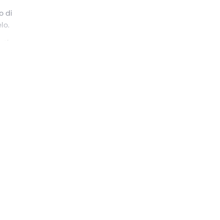
o di
lo.
ati
ali
punto
e varie
 ci
dere