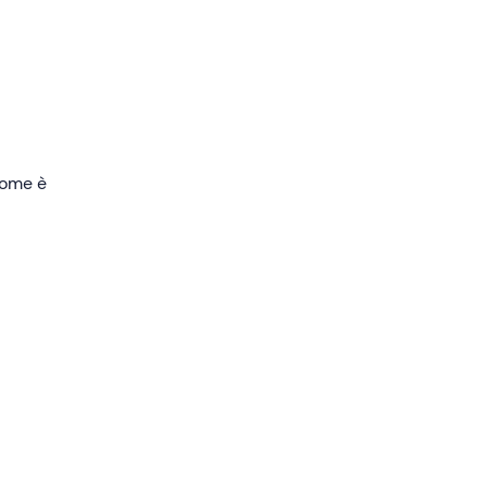
 pre-
 grado
 come è
 e i
o