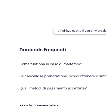
prima della data prevista, dopo aver valutato atten
fattibilità del volo, sull'orario e sul punto di s
È possibile
volare in contemporanea
fino a 4 pe
Il pacchetto comprende un
video girato con Go
L’indirizzo esatto ti verrà inviato 
Abbigliamento consigliato
Abbigliamento sportivo stagionale
Domande frequenti
Scarpe da ginnastica
Giacca a vento
Come funziona in caso di maltempo?
Se cancello la prenotazione, posso ottenere il ri
Quali metodi di pagamento accettate?