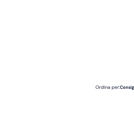
Ordina per:
Consig
Consigliate
Più recenti
Meno recenti