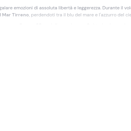
egalare emozioni di assoluta libertà e leggerezza. Durante il vol
l Mar Tirreno
, perdendoti tra il blu del mare e l'azzurro del cie
parapendio
, con 20 anni di esperienza e 2 vittorie ai campion
 far altro che rilassarti, abbandonarti alle
correnti ascension
ere ogni quando vorrai questa esperienza!
ncontreremo il
pilota
e, a bordo di una Jeep, raggiungeremo il 
o del mare
.
, in cui il pilota ci darà
tutte le informazioni necessarie
sull
are l'esperienza nel migliore dei modi. Indossata l'attrezzatura,
ieme al pilota, basterà una
breve rincorsa
e, prima di
na sensazione di
assoluta libertà
. Durante il volo potremo go
Sicilia e del mar Tirreno. Dopo circa
15/20 minuti di volo
,