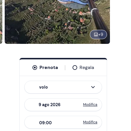
+
9
Prenota
Regala
volo
Modifica
Navigate
forward
Modifica
09:00
to