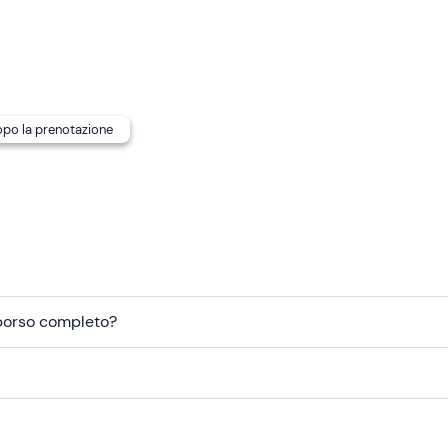
tamente le previsioni, il pilota ti invierà una
conferma sulla
volgimento
.
rsone.
Pro
che verrà condiviso sul tuo smartphone.
dopo la prenotazione
mborso completo?