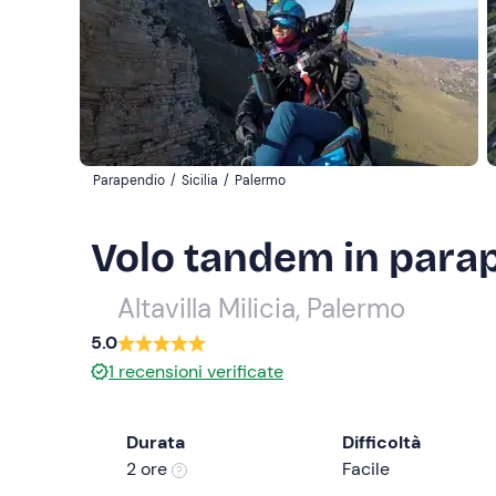
Parapendio
/
Sicilia
/
Palermo
Volo tandem in para
Altavilla Milicia, Palermo
5.0
1
recensioni verificate
Durata
Difficoltà
2 ore
Facile