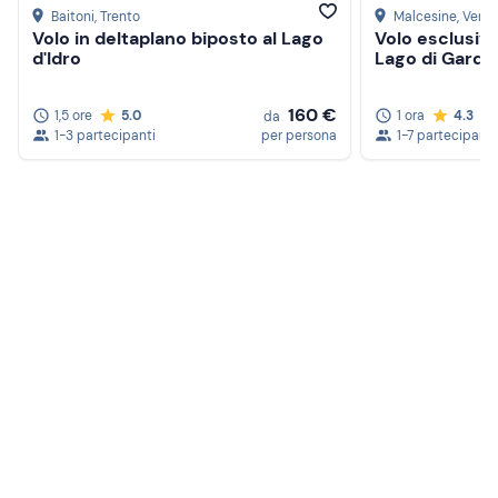
Baitoni
, Trento
Malcesine
, Vero
Volo in deltaplano biposto al Lago
Volo esclusivo
d'Idro
Lago di Garda
160 €
1,5 ore
5.0
1 ora
4.3
da
1-3 partecipanti
per persona
1-7 partecipanti