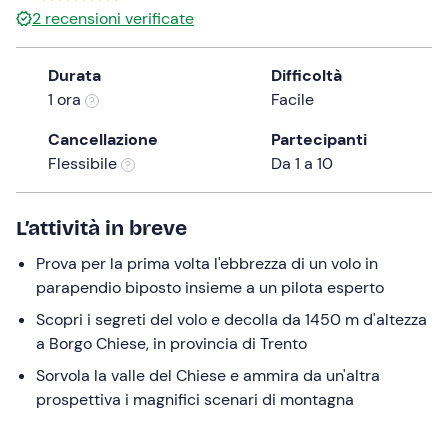
a
2
recensioni verificate
date.
Press
Durata
Difficoltà
the
1 ora
Facile
question
mark
Cancellazione
Partecipanti
key
Flessibile
Da 1 a 10
to
get
L’attività in breve
the
keyboard
Prova per la prima volta l'ebbrezza di un volo in
shortcuts
parapendio biposto insieme a un pilota esperto
for
Scopri i segreti del volo e decolla da 1450 m d'altezza
changing
a Borgo Chiese, in provincia di Trento
dates.
Sorvola la valle del Chiese e ammira da un'altra
prospettiva i magnifici scenari di montagna