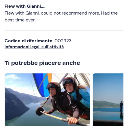
disponibilità si può contattare il pilota ai recapiti ricevuti
Flew with Gianni,...
con la conferma di prenotazione.
Flew with Gianni, could not recommend more. Had the
best time ever
Abbigliamento consigliato
Abbigliamento sportivo adatto alla stagione
Codice di riferimento
: 002923
Scarpe da trekking
Informazioni legali sull’attività
Non dimenticare di portare
Occhiali da sole
Ti potrebbe piacere anche