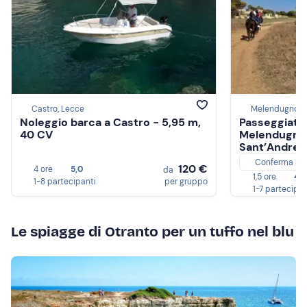
Castro, Lecce
Melendugno, 
Noleggio barca a Castro - 5,95 m,
Passeggiata 
40 CV
Melendugno a
Sant’Andrea
Conferma im
120 €
4 ore
5,0
da
1,5 ore
4,7
1-8 partecipanti
per gruppo
1-7 partecipan
Le spiagge di Otranto per un tuffo nel blu