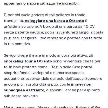
appariranno ancora più azzurri e incredibili.
E, per chi vuole godere di tali bellezze in totale
tranquillità,
noleggiare una barca a Otranto
è
un’ottima soluzione. A bordo di una barca da 40 CV,
senza patente nautica, potrai avventurarti lungo la costa
pugliese, scegliere il tuo itinerario e portare con te tutta
la tua comitiva.
Se vuoi vivere il mare in modo ancora più attivo, gli
snorkeling tour a Otranto
sono l’avventura che fa per
te. In baie protette come il Taglio delle Orte potrai
scoprire fondali variopinti e numerose specie
acquatiche, osservandole dal pelo dell’acqua. Scendere
ancora più in profondità si può, con le
immersioni
subacquee a Otranto
, disponibili anche per aspiranti
sub senza brevetto.
Mare, mare, mare… Ma non c’è qualcosa di diverso? Per