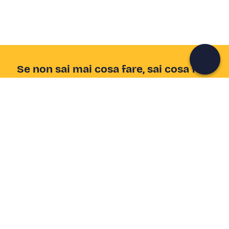
Continua con l'email
Se non sai mai cosa fare, sai cosa fare
Scrivi la tua email e scopri tante alternative all'aperitivo
e al divano
Indirizzo email
Iscriviti ora
Ho letto e accetto la
Privacy Policy