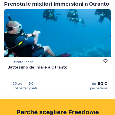
Prenota le migliori immersioni a Otranto
Otranto, Lecce
Battesimo del mare a Otranto
90 €
2,5 ore
5,0
da
1-14 partecipanti
per persona
Perché scegliere Freedome