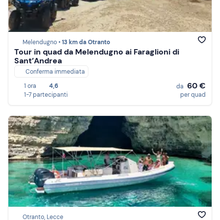
Melendugno •
13 km da Otranto
Tour in quad da Melendugno ai Faraglioni di
Sant’Andrea
Conferma immediata
60 €
1 ora
4,6
da
1-7 partecipanti
per quad
Otranto, Lecce