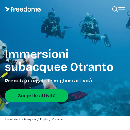
Immersioni
subacquee Otranto
Prenota o regala le migliori attività
Scopri le attività
Immersioni subacquee
/
Puglia
/
Otranto