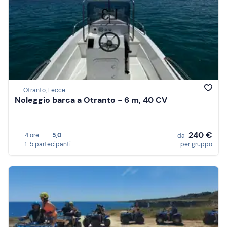
Otranto, Lecce
Noleggio barca a Otranto - 6 m, 40 CV
240 €
4 ore
5,0
da
1-5 partecipanti
per gruppo