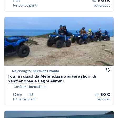
650 €
3 ore
da
1-9 partecipanti
per gruppo
Melendugno •
13 km da Otranto
Tour in quad da Melendugno ai Faraglioni di
Sant’Andrea e Laghi Alimini
Conferma immediata
80 €
1,5 ore
4,7
da
1-7 partecipanti
per quad