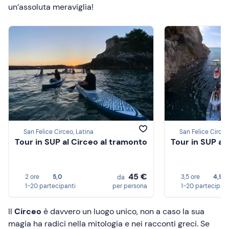
un’assoluta meraviglia!
San Felice Circeo, Latina
San Felice Circeo
Tour in SUP al Circeo al tramonto
Tour in SUP al
45 €
2 ore
5,0
3,5 ore
4,9
da
1-20 partecipanti
per persona
1-20 partecipant
Il
Circeo
è davvero un luogo unico, non a caso la sua
magia ha radici nella mitologia e nei racconti greci. Se