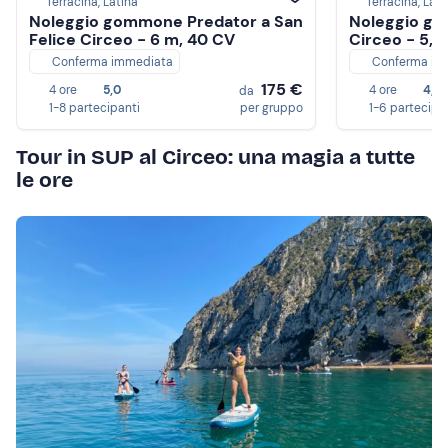
Terracina, Latina
Terracina, Lati
Noleggio gommone Predator a San
Noleggio go
Felice Circeo - 6 m, 40 CV
Circeo - 5,7
Conferma immediata
Conferma im
175 €
4 ore
5,0
4 ore
4,6
da
1-8 partecipanti
per gruppo
1-6 partecipa
Tour in SUP al Circeo: una magia a tutte
le ore