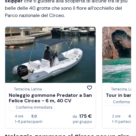
skipper
che ti guiderà alla scoperta di alcune tra le più
belle delle 40 grotte che sono il fiore all’occhiello del
Parco nazionale del Circeo.
Terracina, Latina
Terracina, Lati
Noleggio gommone Predator a San
Tour in barca
Felice Circeo - 6 m, 40 CV
Conferma im
Conferma immediata
175 €
4 ore
5,0
2 ore
4,4
da
1-8 partecipanti
per gruppo
1-11 partecipa