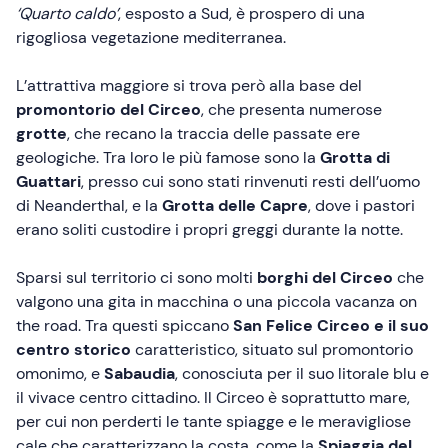
‘Quarto caldo’
, esposto a Sud, è prospero di una
rigogliosa vegetazione mediterranea.
L’attrattiva maggiore si trova però alla base del
promontorio del Circeo
, che presenta numerose
grotte
, che recano la traccia delle passate ere
geologiche. Tra loro le più famose sono la
Grotta di
Guattari
, presso cui sono stati rinvenuti resti dell’uomo
di Neanderthal, e la
Grotta
delle Capre
, dove i pastori
erano soliti custodire i propri greggi durante la notte.
Sparsi sul territorio ci sono molti
borghi del Circeo
che
valgono una gita in macchina o una piccola vacanza on
the road. Tra questi spiccano
San Felice Circeo e il suo
centro storico
caratteristico, situato sul promontorio
omonimo, e
Sabaudia
, conosciuta per il suo litorale blu e
il vivace centro cittadino. Il Circeo è soprattutto mare,
per cui non perderti le tante spiagge e le meravigliose
cale che caratterizzano la costa, come la
Spiaggia del