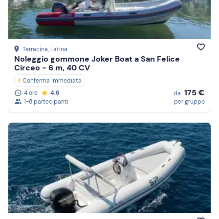
Terracina
, Latina
Noleggio gommone Joker Boat a San Felice
Circeo - 6 m, 40 CV
Conferma immediata
175 €
4 ore
4.6
da
1-8 partecipanti
per gruppo