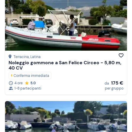
Terracina
, Latina
Noleggio gommone a San Felice Circeo - 5,80 m,
40 CV
Conferma immediata
175 €
4 ore
5.0
da
1-8 partecipanti
per gruppo