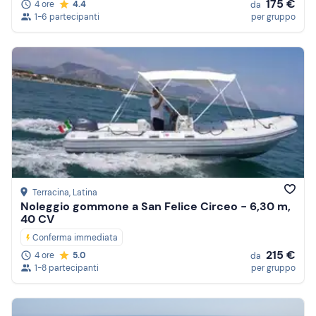
175 €
4 ore
4.4
da
1-6 partecipanti
per gruppo
Terracina
, Latina
Noleggio gommone a San Felice Circeo - 6,30 m,
40 CV
Conferma immediata
215 €
4 ore
5.0
da
1-8 partecipanti
per gruppo