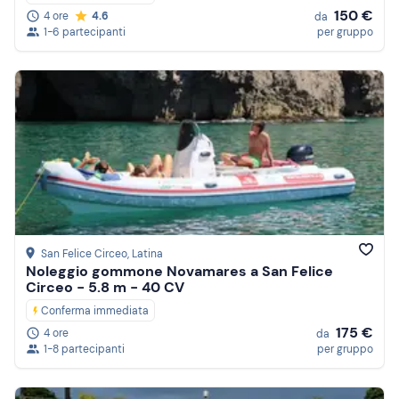
150 €
4 ore
4.6
da
1-6 partecipanti
per gruppo
San Felice Circeo
, Latina
Noleggio gommone Novamares a San Felice
Circeo - 5.8 m - 40 CV
Conferma immediata
175 €
4 ore
da
1-8 partecipanti
per gruppo