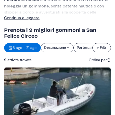
noleggia un gommone
, senza patente nautica o con
skipper a bordo, e avventurati alla scoperta delle
Continua a leggere
principali attrazioni della costa
.
Prenota i 9 migliori gommoni a San
Felice Circeo
6 ago - 21 ago
Destinazione
Partenza
Filtri
Durata
9
attività trovate
Ordina per
Attività consigliate
Prezzo (crescente)
Prezzo (decrescente)
Recensioni