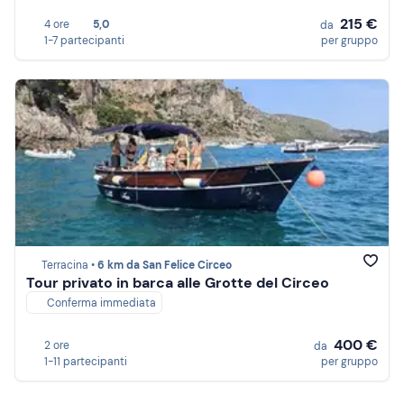
215 €
4 ore
5,0
da
1-7 partecipanti
per gruppo
Terracina •
6 km da San Felice Circeo
Tour privato in barca alle Grotte del Circeo
Conferma immediata
400 €
2 ore
da
1-11 partecipanti
per gruppo