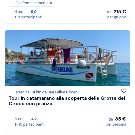
Conferma immediata
215 €
4 ore
5,0
da
1-8 partecipanti
per gruppo
Terracina •
11 km da San Felice Circeo
Tour in catamarano alla scoperta delle Grotte del
Circeo con pranzo
85 €
6 ore
4,2
da
1-40 partecipanti
per persona