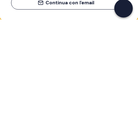
Continua con l'email
Se non sai mai cosa fare, sai cosa fare
Scrivi la tua email e scopri tante alternative all'aperitivo
e al divano
Indirizzo email
Iscriviti ora
Ho letto e accetto la
Privacy Policy
Supporto