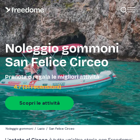
Noleggio gommoni
San Felice Circeo
Prenota o regala le migliori attività
4.7 (31 recensioni)
Scopri le attività
Noleggio gommoni
/
Lazio
/
San Felice Circeo
L’
estate al Circeo
è tutta un’altra storia con Freedome: