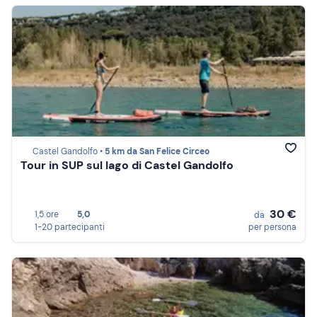
Castel Gandolfo •
5 km da San Felice Circeo
Tour in SUP sul lago di Castel Gandolfo
30 €
1,5 ore
5,0
da
1-20 partecipanti
per persona