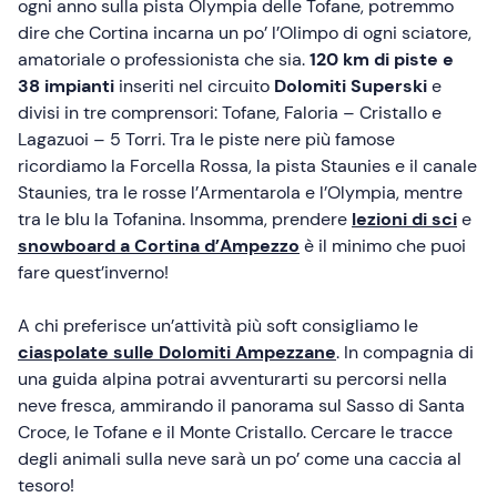
ogni anno sulla pista Olympia delle Tofane, potremmo
dire che Cortina incarna un po’ l’Olimpo di ogni sciatore,
amatoriale o professionista che sia.
120 km di piste e
38 impianti
inseriti nel circuito
Dolomiti Superski
e
divisi in tre comprensori: Tofane, Faloria – Cristallo e
Lagazuoi – 5 Torri. Tra le piste nere più famose
ricordiamo la Forcella Rossa, la pista Staunies e il canale
Staunies, tra le rosse l’Armentarola e l’Olympia, mentre
tra le blu la Tofanina. Insomma, prendere
lezioni di sci
e
snowboard a Cortina d’Ampezzo
è il minimo che puoi
fare quest’inverno!
A chi preferisce un’attività più soft consigliamo le
ciaspolate sulle Dolomiti Ampezzane
. In compagnia di
una guida alpina potrai avventurarti su percorsi nella
neve fresca, ammirando il panorama sul Sasso di Santa
Croce, le Tofane e il Monte Cristallo. Cercare le tracce
degli animali sulla neve sarà un po’ come una caccia al
tesoro!