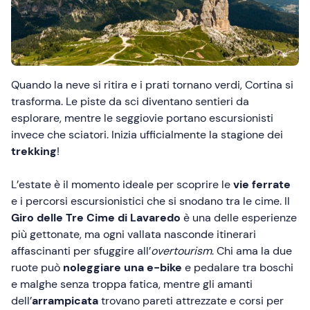
Quando la neve si ritira e i prati tornano verdi, Cortina si
trasforma. Le piste da sci diventano sentieri da
esplorare, mentre le seggiovie portano escursionisti
invece che sciatori. Inizia ufficialmente la stagione dei
trekking
!
L’estate è il momento ideale per scoprire le
vie ferrate
e i percorsi escursionistici che si snodano tra le cime. Il
Giro delle Tre Cime di Lavaredo
è una delle esperienze
più gettonate, ma ogni vallata nasconde itinerari
affascinanti per sfuggire all’
overtourism
. Chi ama la due
ruote può
noleggiare una e-bike
e pedalare tra boschi
e malghe senza troppa fatica, mentre gli amanti
dell’
arrampicata
trovano pareti attrezzate e corsi per