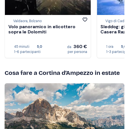
Valdaora, Bolzano
Vigo di Cadore
Volo panoramico in elicottero
Sleddog: giro
sopra le Dolomiti
Casera Razzo
360 €
45 minuti
5,0
1 ora
5,0
da
1-6 partecipanti
per persona
1-3 partecipa
Cosa fare a Cortina d’Ampezzo in estate