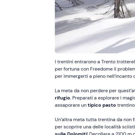
I trentini entrarono a Trento trotte
per fortuna con Freedome il problema
per immergerti a pieno nell’incanto 
La meta da non perdere per quest’at
rifugio
. Preparati a esplorare i magi
assaporare un
tipico pasto
trentino
Un’altra meta tutta trentina da non 
per scoprire una delle località sci
sulle Dolomiti
! Decollare a 2100 m d