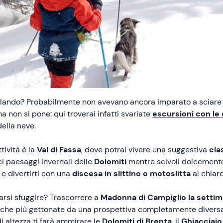
rellando? Probabilmente non avevano ancora imparato a sciare
 non si pone: qui troverai infatti svariate
escursioni con le 
della neve.
tività è la
Val di Fassa
, dove potrai vivere una suggestiva
cia
ci paesaggi invernali delle
Dolomiti
mentre scivoli dolcemente
 e divertirti con una
discesa in slittino o motoslitta
al chiaro
farsi sfuggire? Trascorrere a
Madonna di Campiglio
la setti
istiche più gettonate da una prospettiva completamente dive
i altezza ti farà ammirare le
Dolomiti di Brenta
, il
Ghiacciaio