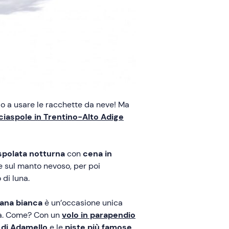
 o a usare le racchette da neve! Ma
ciaspole in Trentino-Alto Adige
spolata notturna
con
cena in
 sul manto nevoso, per poi
 di luna.
mana bianca
è un’occasione unica
rsa. Come? Con un
volo in parapendio
 di Adamello
e le
piste più famose