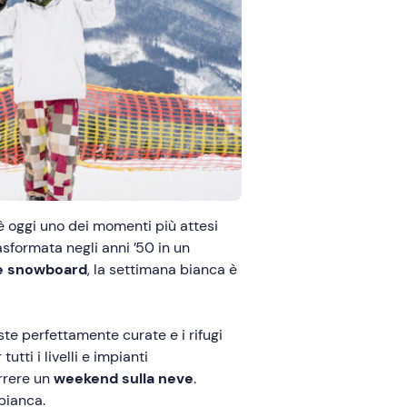
 è oggi uno dei momenti più attesi
sformata negli anni ’50 in un
 e snowboard
, la settimana bianca è
iste perfettamente curate e i rifugi
utti i livelli e impianti
orrere un
weekend sulla neve
.
 bianca.