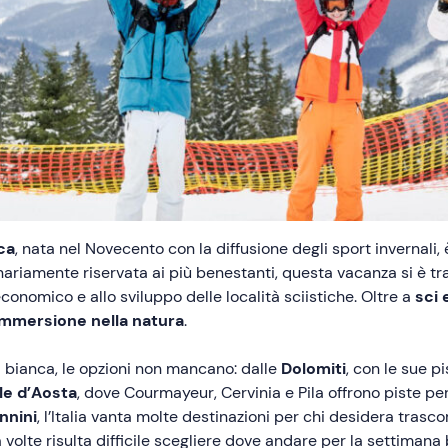
ca
, nata nel Novecento con la diffusione degli sport invernali,
nariamente riservata ai più benestanti, questa vacanza si è tra
nomico e allo sviluppo delle località sciistiche. Oltre a
sci
immersione nella natura
.
a bianca, le opzioni non mancano: dalle
Dolomiti
, con le sue p
le d’Aosta
, dove Courmayeur, Cervinia e Pila offrono piste per t
nnini
, l’Italia vanta molte destinazioni per chi desidera trasc
 volte risulta difficile scegliere dove andare per la settimana