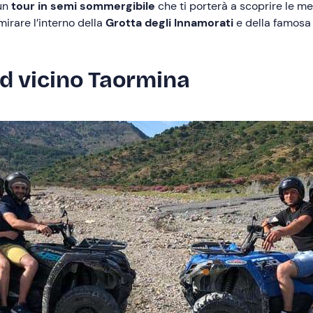
 un
tour in semi sommergibile
che ti porterà a scoprire le m
mirare l’interno della
Grotta degli Innamorati
e della famos
ad vicino Taormina