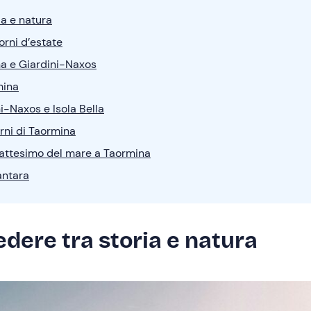
ia e natura
orni d’estate
na e Giardini-Naxos
mina
ni-Naxos e Isola Bella
rni di Taormina
battesimo del mare a Taormina
antara
dere tra storia e natura