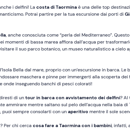
che i delfini! La
costa di Taormina
è una delle top destinazi
omanticismo. Potrai partire per la tua escursione dai porti di
Gi
lla
, anche conosciuta come “perla del Mediterraneo”. Questo i
 nei momenti di bassa marea affiora dall’acqua per trasformarlo
 visitare il suo parco botanico, un museo naturalistico a cielo 
Isola Bella dal mare, proprio con un’escursione in barca. Le b
i indossare maschera e pinne per immergerti alla scoperta dei f
e onde inseguendo banchi di pesci colorati!
diresti di un
tour in barca con avvistamento dei delfini
? Al
e ammirare mentre saltano sul pelo dell’acqua nella baia di T
e, puoi sempre consolarti con un
aperitivo
mentre il sole scend
a? Per chi cerca
cosa fare a Taormina con i bambini
, infatt