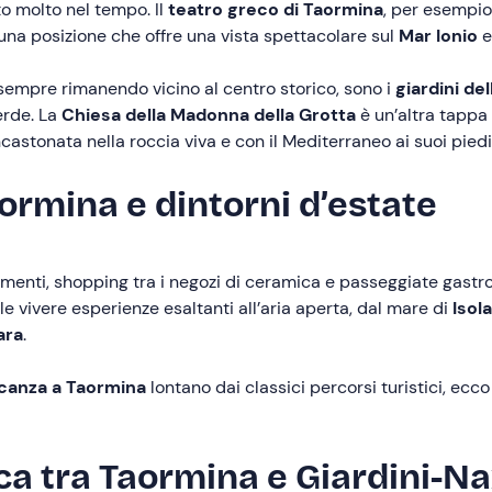
to molto nel tempo. Il
teatro greco di Taormina
, per esempio,
n una posizione che offre una vista spettacolare sul
Mar Ionio
e 
 sempre rimanendo vicino al centro storico, sono i
giardini de
erde. La
Chiesa della Madonna della Grotta
è un’altra tappa 
ncastonata nella roccia viva e con il Mediterraneo ai suoi piedi
ormina e dintorni d’estate
umenti, shopping tra i negozi di ceramica e passeggiate gas
ile vivere esperienze esaltanti all’aria aperta, dal mare di
Isola
ara
.
acanza a Taormina
lontano dai classici percorsi turistici, ec
ca tra Taormina e Giardini-N