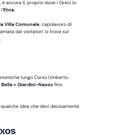
 è ancora lì, proprio dove i Greci lo
l’
Etna
.
lla Villa Comunale
, capolavoro di
amata dai visitatori: si trova sul
.
tronomiche lungo Corso Umberto.
 Bella
e
Giardini-Naxos
fino
co qualche idea che devi decisamente
axos