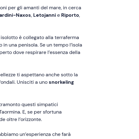
oni per gli amanti del mare, in cerca
ardini-Naxos
,
Letojanni
e
Riporto
,
solotto è collegato alla terraferma
 in una penisola. Se un tempo l’isola
aperto dove respirare l’essenza della
ellezze ti aspettano anche sotto la
ondali. Unisciti a uno
snorkeling
 tramonto questi simpatici
aormina. E, se per sfortuna
e oltre l’orizzonte.
i, abbiamo un’esperienza che farà