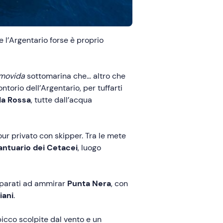
 l’Argentario forse è proprio
movida
sottomarina che… altro che
ntorio dell’Argentario, per tuffarti
la Rossa
, tutte dall’acqua
our privato con skipper. Tra le mete
antuario dei Cetacei
, luogo
reparati ad ammirar
Punta Nera
, con
iani
.
picco scolpite dal vento e un