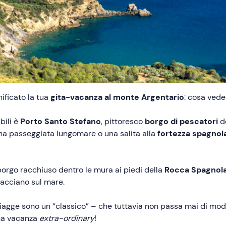
ificato la tua
gita-vacanza al monte Argentario
: cosa vede
bili è
Porto Santo Stefano
, pittoresco
borgo di pescatori
do
Una passeggiata lungomare o una salita alla
fortezza spagnol
 borgo racchiuso dentro le mura ai piedi della
Rocca Spagnol
ffacciano sul mare.
piagge sono un “classico” – che tuttavia non passa mai di mo
una vacanza
extra-ordinary
!