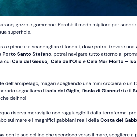
arano, gozzo e gommone. Perché il modo migliore per scoprire
sua superficie.
a e pinne e a scandagliare i fondali, dove potrai trovare una
a
Porto Santo Stefano
, potrai navigare tutto attorno al promo
ra cui
Cala del Gesso
,
Cala dell’Olio
e
Cala Mar Morto – Iso
ole dell’arcipelago, magari scegliendo una mini crociera o un t
nerario segnaliamo l’
isola del Giglio
, l’
isola di Giannutri
e il
S
che delfino!
’acqua riserva meraviglie non raggiungibili dalla terraferma: p
bo sul mare e i magnifici gabbiani reali della
Costa dei Gabb
na
, con le sue colline che scendono verso il mare, scogliere a 