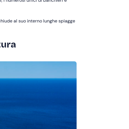
i numerosi uffici di banchieri e
cchiude al suo interno lunghe spiagge
tura