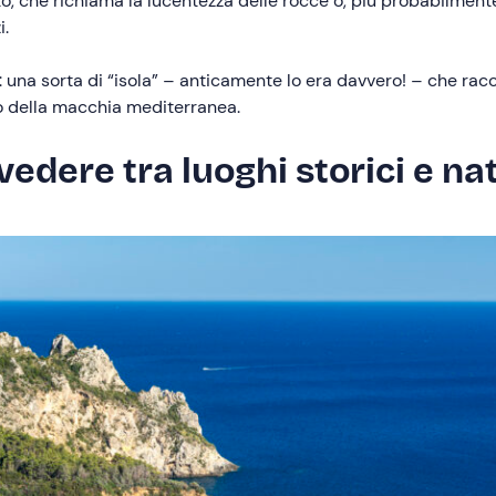
 che richiama la lucentezza delle rocce o, più probabilmente, 
i.
ù: una sorta di “isola” – anticamente lo era davvero! – che ra
io della macchia mediterranea.
vedere tra luoghi storici e na