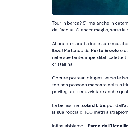
Tour in barca? Sì, ma anche in catam
dall’acqua. O, ancor meglio, sotto la 
Allora preparati a indossare mascher
Ibiza! Partendo da
Porto Ercole
o d
nelle sue tante, imperdibili calette t
cristallina.
Oppure potresti dirigerti verso le is
top non possono mancare nel tuo iti
privilegiato per avvistare anche qual
La bellissima
isola d’Elba
, poi, dall
la sua roccia di 100 metri a strapiom
Infine abbiamo il
Parco dell’Uccelli