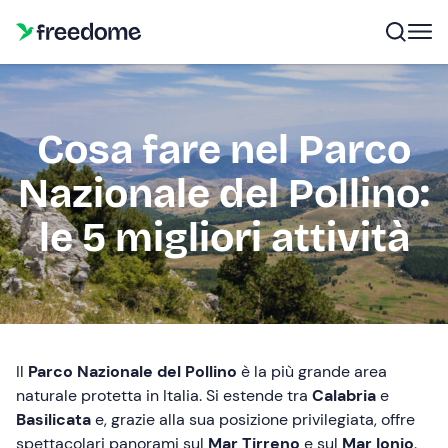
Cosa fare nel Parco
Nazionale del Pollino:
le 5 migliori attività
Il
Parco Nazionale del Pollino
è la più grande area
naturale protetta in Italia. Si estende tra
Calabria
e
Basilicata
e, grazie alla sua posizione privilegiata, offre
spettacolari panorami sul
Mar Tirreno
e sul
Mar Ionio
.