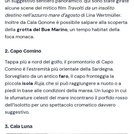
un suggestivo sentiero panoramico: qui sono state girate
alcune scene del mitico film
Travolti da un insolito
destino nell’azzurro mare d’agosto
di Lina Wertmüller.
Inoltre da Cala Gonone è possibile salpare alla scoperta
della
grotta del Bue Marino
, un tempo habitat della
foca monaca.
2. Capo Comino
Tappa più a nord del golfo, il promontorio di Capo
Comino è l’estremità più orientale della Sardegna.
Sorvegliato da un antico
faro
, il capo fronteggia la
piccola
isola
Ruja
, che si può raggiungere a nuoto o a
piedi in base alle condizioni della marea. Un luogo in cui
le sfumature celesti del mare incontrano il porfido rosso
dell’isolotto per uno spettacolo cromatico davvero
suggestivo.
3. Cala Luna