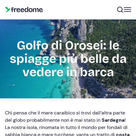
Golfo di Orosei: le
spiagge più belle da
vedere in barca
Chi pensa che il mare caraibico si trovi dall’altra parte
del globo probabilmente non è mai stato in
Sardegna
!
La nostra isola, rinomata in tutto il mondo per fondali di
sabbia bianca e mare turchese, vanta un tratto di
costa