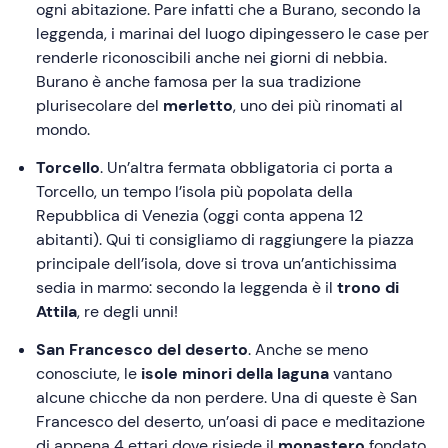
ogni abitazione. Pare infatti che a Burano, secondo la
leggenda, i marinai del luogo dipingessero le case per
renderle riconoscibili anche nei giorni di nebbia.
Burano è anche famosa per la sua tradizione
plurisecolare del
merletto
, uno dei più rinomati al
mondo.
Torcello
. Un’altra fermata obbligatoria ci porta a
Torcello, un tempo l’isola più popolata della
Repubblica di Venezia (oggi conta appena 12
abitanti). Qui ti consigliamo di raggiungere la piazza
principale dell’isola, dove si trova un’antichissima
sedia in marmo: secondo la leggenda è il
trono di
Attila
, re degli unni!
San Francesco del deserto
. Anche se meno
conosciute, le
isole minori della laguna
vantano
alcune chicche da non perdere. Una di queste è San
Francesco del deserto, un’oasi di pace e meditazione
di appena 4 ettari dove risiede il
monastero
fondato