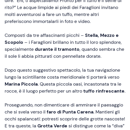
dire: “Ehi, ti aspettavamo! Pronto per il tuffo e il selfie di
rito?” Le acque limpide ai piedi dei Faraglioni invitano
molti avventurosi a fare un tuffo, mentre altri
preferiscono immortalarli in foto e video.
Composti da tre affascinanti picchi –
Stella, Mezzo e
Scopolo
– i Faraglioni brillano in tutto il loro splendore,
specialmente
durante il tramonto
, quando sembra che
il sole li abbia pitturati con pennellate dorate.
Dopo questo suggestivo spettacolo, la tua navigazione
lungo la scintillante costa meridionale ti porterà verso
Marina Piccola
. Questa piccola oasi, incastonata tra le
rocce, è il luogo perfetto per un altro
tuffo rinfrescante
.
Proseguendo, non dimenticare di ammirare il paesaggio
che si svela verso il
faro di Punta Carena
. Mantieni gli
occhi spalancati: potresti scoprire delle grotte nascoste!
E tra queste, la
Grotta Verde
si distingue come la “diva”