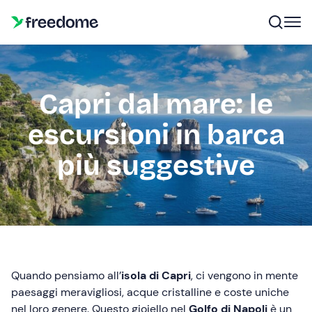
Capri dal mare: le
escursioni in barca
più suggestive
Quando pensiamo all’
isola di Capri
, ci vengono in mente
paesaggi meravigliosi, acque cristalline e coste uniche
nel loro genere. Questo gioiello nel
Golfo di Napoli
è un