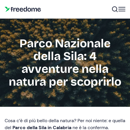
Parco Nazionale
della Sila: 4
avventure nella
natura per scoprirlo
Cosa c’è di più bello della natura? Per noi niente: e quella
del
Parco della Sila
in Calabria
ne è la conferma.