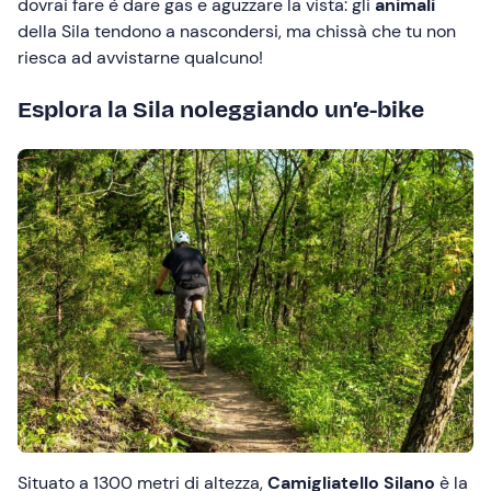
dovrai fare è dare gas e aguzzare la vista: gli
animali
della Sila tendono a nascondersi, ma chissà che tu non
riesca ad avvistarne qualcuno!
Esplora la Sila noleggiando un’e-bike
Situato a 1300 metri di altezza,
Camigliatello Silano
è la