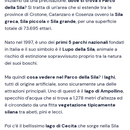
Iniziamo da una precisazione:
dove si trova il Parco
della Sila
? Si tratta di un’area che si estende tra le
province di Crotone, Catanzaro e Cosenza ovvero la
Sila
greca
,
Sila piccola
e
Sila grande
, per una superficie
totale di 73.695 ettari.
Nato nel 1997, è uno dei
primi 5 parchi nazionali
fondati
in Italia e il suo simbolo è il
Lupo della Sila
, animale a
rischio di estinzione sopravvissuto proprio tra la natura
dei suoi boschi.
Ma quindi
cosa vedere nel Parco della Sila
? I
laghi
,
tutti di origine artificiale, sono sicuramente una delle
attrazioni principali. Uno di questi è il
lago di Ampollino
,
specchio d’acqua che si trova a 1.278 metri d’altezza ed
è circondato da una fitta
vegetazione tipicamente
silana
tra abeti, pini e lecci.
Poi c’è il bellissimo
lago di Cecita
che sorge nella Sila