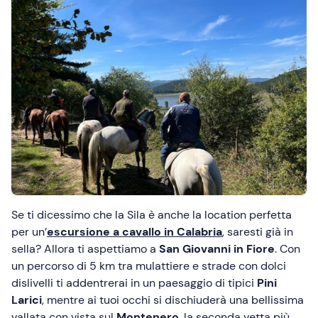
Se ti dicessimo che la Sila è anche la location perfetta
per un’
escursione a cavallo in Calabria
, saresti già in
sella? Allora ti aspettiamo a
San Giovanni in Fiore
. Con
un percorso di 5 km tra mulattiere e strade con dolci
dislivelli ti addentrerai in un paesaggio di tipici
Pini
Larici
, mentre ai tuoi occhi si dischiuderà una bellissima
vallata con vista sul
Montenero
, la seconda vetta più