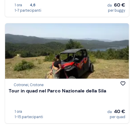
60 €
1 ora
4,6
da
1-7 partecipanti
per buggy
Cotronei, Crotone
Tour in quad nel Parco Nazionale della Sila
40 €
1 ora
da
1-15 partecipanti
per quad