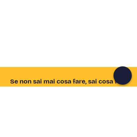
Crea un account Freedome
Unisciti a una community di avventurieri come te e
colleziona ricordi indimenticabili!
Continua con l'email
Se non sai mai cosa fare, sai cosa fare
Scrivi la tua email e scopri tante alternative all'aperitivo
e al divano
Indirizzo email
Iscriviti ora