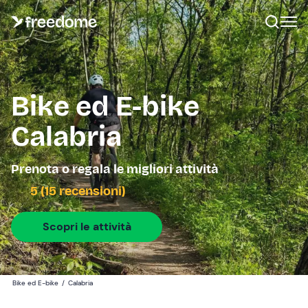
Bike ed E-bike
Calabria
Prenota o regala le migliori attività
5 (15 recensioni)
Scopri le attività
Bike ed E-bike
/
Calabria