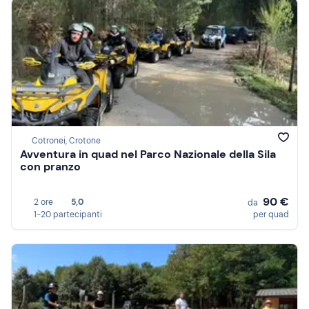
Cotronei, Crotone
Avventura in quad nel Parco Nazionale della Sila
con pranzo
90 €
2 ore
5,0
da
1-20 partecipanti
per quad