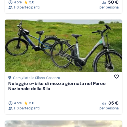
50 €
4 ore
5.0
da
1-8 partecipanti
per persona
Camigliatello Silano
, Cosenza
Noleggio e-bike di mezza giornata nel Parco
Nazionale della Sila
35 €
4 ore
5.0
da
1-8 partecipanti
per persona