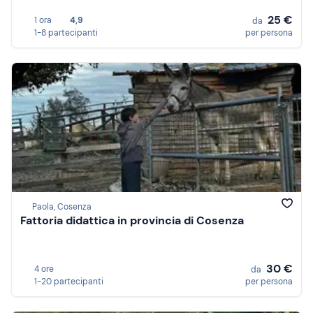
25 €
1 ora
4,9
da
1-8 partecipanti
per persona
Paola, Cosenza
Fattoria didattica in provincia di Cosenza
30 €
4 ore
da
1-20 partecipanti
per persona