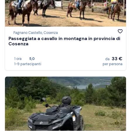
Fagnano Castello, Cosenza
Passeggiata a cavallo in montagna in provincia di
Cosenza
33 €
1 ora
5,0
da
1-9 partecipanti
per persona