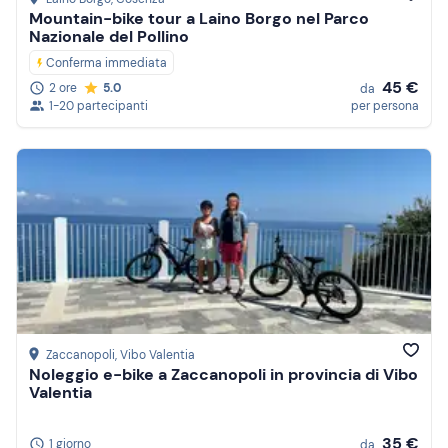
Mountain-bike tour a Laino Borgo nel Parco
Nazionale del Pollino
Conferma immediata
45 €
2 ore
5.0
da
1-20 partecipanti
per persona
Zaccanopoli
, Vibo Valentia
Noleggio e-bike a Zaccanopoli in provincia di Vibo
Valentia
35 €
1 giorno
da