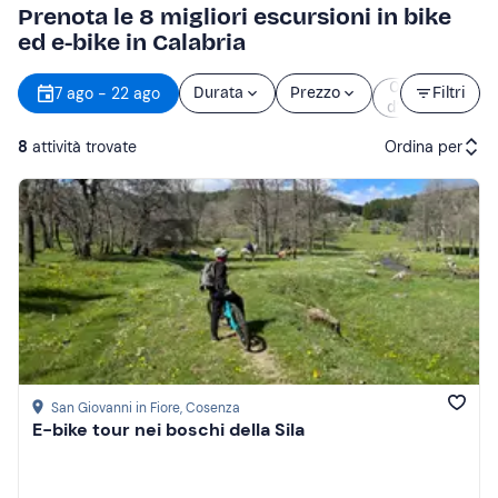
Prenota le 8 migliori escursioni in bike
ed e-bike in Calabria
Orario
7 ago - 22 ago
Durata
Prezzo
Filtri
d’inizio
8
attività trovate
Ordina per
Attività consigliate
Prezzo (crescente)
Prezzo (decrescente)
Recensioni
San Giovanni in Fiore
, Cosenza
E-bike tour nei boschi della Sila