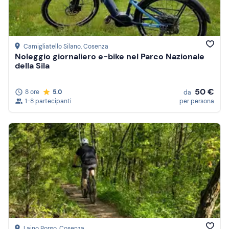
Camigliatello Silano
, Cosenza
Noleggio giornaliero e-bike nel Parco Nazionale
della Sila
50 €
8 ore
5.0
da
1-8 partecipanti
per persona
Laino Borgo
, Cosenza