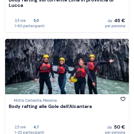
Lucca
45 €
3,5 ore
5,0
da
1-60 partecipanti
per persona
Motta Camastra, Messina
Body rafting alle Gole dell'Alcantara
50 €
2,5 ore
4,7
da
1-20 partecipanti
per persona