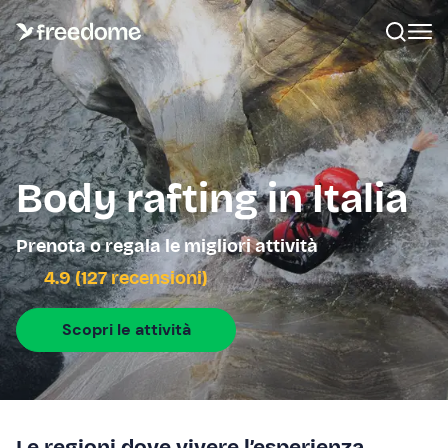
Body rafting in Italia
Prenota o regala le migliori attività
4.9 (127 recensioni)
Scopri le attività
Le regioni dove vivere l’esperienza