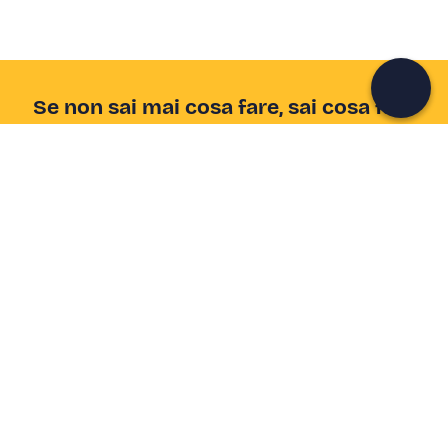
Continua con l'email
Se non sai mai cosa fare, sai cosa fare
Scrivi la tua email e scopri tante alternative all'aperitivo
e al divano
Indirizzo email
Iscriviti ora
Ho letto e accetto la
Privacy Policy