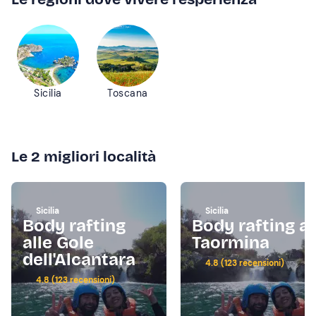
Sicilia
Toscana
Le 2 migliori località
Sicilia
Sicilia
Body rafting
Body rafting a
alle Gole
Taormina
dell'Alcantara
4.8 (123 recensioni)
4.8 (123 recensioni)