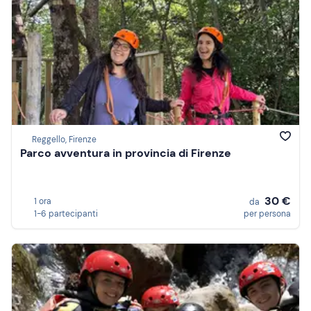
Reggello, Firenze
Parco avventura in provincia di Firenze
30 €
1 ora
da
1-6 partecipanti
per persona