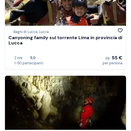
Bagni di Lucca, Lucca
Canyoning family sul torrente Lima in provincia di
Lucca
55 €
2 ore
5,0
da
1-50 partecipanti
per persona