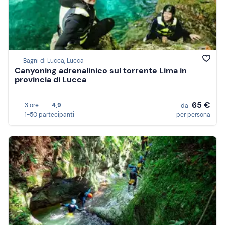
Bagni di Lucca, Lucca
Canyoning adrenalinico sul torrente Lima in
provincia di Lucca
65 €
3 ore
4,9
da
1-50 partecipanti
per persona