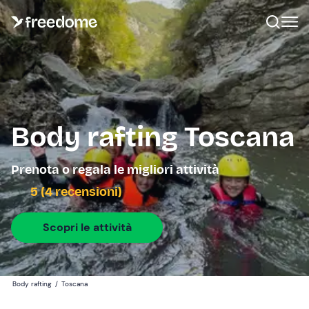
Body rafting Toscana
Prenota o regala le migliori attività
5 (4 recensioni)
Scopri le attività
Body rafting
/
Toscana