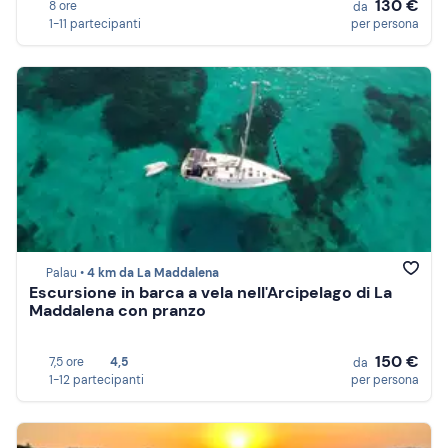
130 €
8 ore
da
1-11 partecipanti
per persona
Palau •
4 km da La Maddalena
Escursione in barca a vela nell'Arcipelago di La
Maddalena con pranzo
150 €
7,5 ore
4,5
da
1-12 partecipanti
per persona