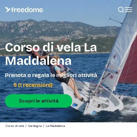
Corso di vela La
Maddalena
Prenota o regala le migliori attività
5 (1 recensioni)
Scopri le attività
Corso di vela
/
Sardegna
/
La Maddalena