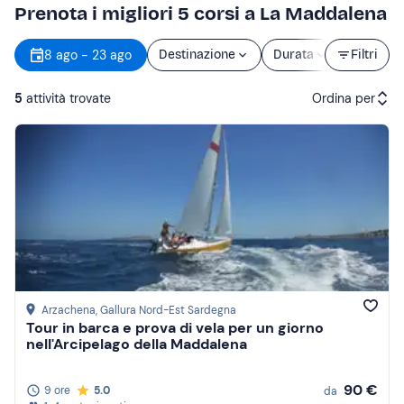
Prenota i migliori 5 corsi a La Maddalena
8 ago - 23 ago
Destinazione
Durata
Filtri
Prezzo
5
attività trovate
Ordina per
Attività consigliate
Prezzo (crescente)
Prezzo (decrescente)
Recensioni
Arzachena
, Gallura Nord-Est Sardegna
Tour in barca e prova di vela per un giorno
nell'Arcipelago della Maddalena
90 €
9 ore
5.0
da