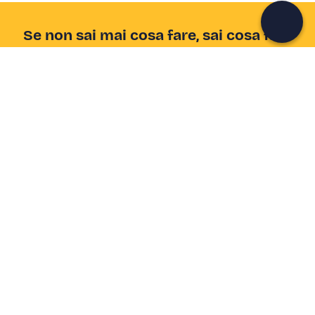
Se non sai mai cosa fare, sai cosa fare
Scrivi la tua email e scopri tante alternative all'aperitivo
e al divano
Indirizzo email
Iscriviti ora
Ho letto e accetto la
Privacy Policy
Supporto