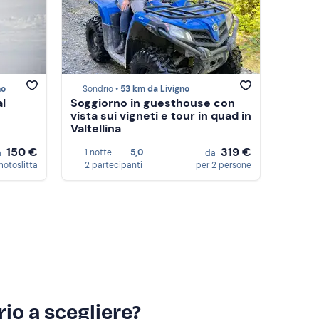
no
Sondrio •
53 km da Livigno
al
Soggiorno in guesthouse con
vista sui vigneti e tour in quad in
Valtellina
150 €
319 €
1 notte
5,0
a
da
motoslitta
2 partecipanti
per 2 persone
io a scegliere?