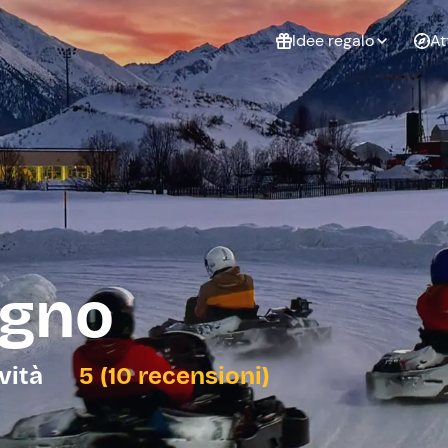
Idee regalo
At
Non sai cosa
regalare?
Esperienze da
Esperie
Gift Card Freedome
regalare
cop
Un regalo digitale che
lascia la libertà di
scegliere esperienze
outdoor in tutta Italia.
igno
Regala una Gift Card
Laurea
Addi
celi
ività
5 (10 recensioni)