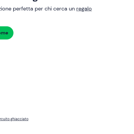
uzione perfetta per chi cerca un
regalo
dome
ircuito ghiacciato