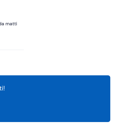
 da matti
i!