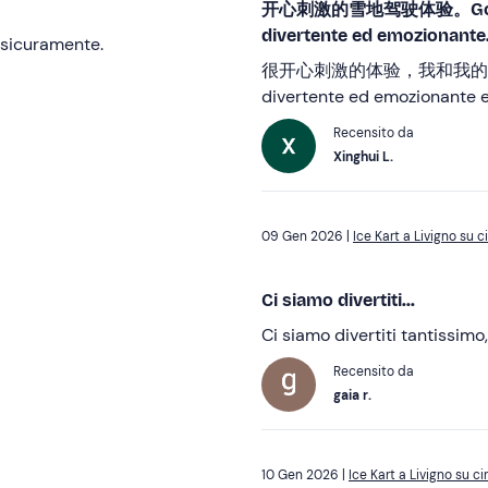
开心刺激的雪地驾驶体验。Goditi un
divertente ed emozionante
 sicuramente.
很开心刺激的体验，我和我的朋友们都很
divertente ed emozionante e i
Recensito da
Xinghui L.
09 Gen 2026 |
Ice Kart a Livigno su c
Ci siamo divertiti...
Ci siamo divertiti tantissimo,
Recensito da
gaia r.
10 Gen 2026 |
Ice Kart a Livigno su c