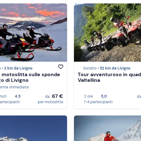
o •
2 km da Livigno
Sondrio •
52 km da Livigno
n motoslitta sulle sponde
Tour avventuroso in quad
go di Livigno
Valtellina
erma immediata
67 €
nuti
4,5
2 ore
5,0
da
d
partecipanti
per motoslitta
1-4 partecipanti