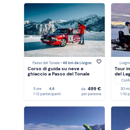
Passo del Tonale •
46 km da Livigno
Livign
Corso di guida su neve e
Tour i
ghiaccio a Passo del Tonale
del La
Conf
499 €
5 ore
4,6
30 mi
da
1-12 partecipanti
per persona
1-10 