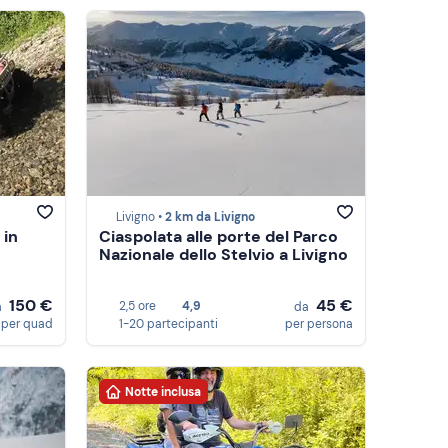
Livigno •
2 km da Livigno
 in
Ciaspolata alle porte del Parco
Nazionale dello Stelvio a Livigno
150 €
45 €
2,5 ore
4,9
a
da
per quad
1-20 partecipanti
per persona
Notte inclusa