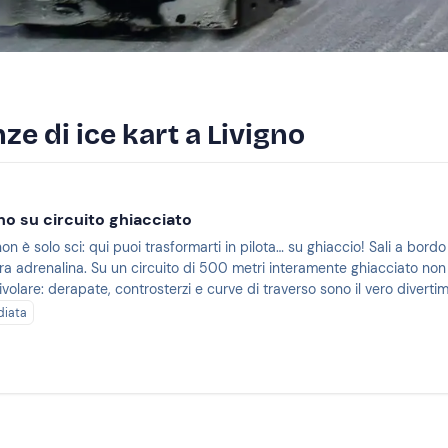
ze di ice kart a Livigno
gno su circuito ghiacciato
non è solo sci: qui puoi trasformarti in pilota… su ghiaccio! Sali a b
pura adrenalina. Su un circuito di 500 metri interamente ghiacciato n
ivolare: derapate, controsterzi e curve di traverso sono il vero diverti
diata