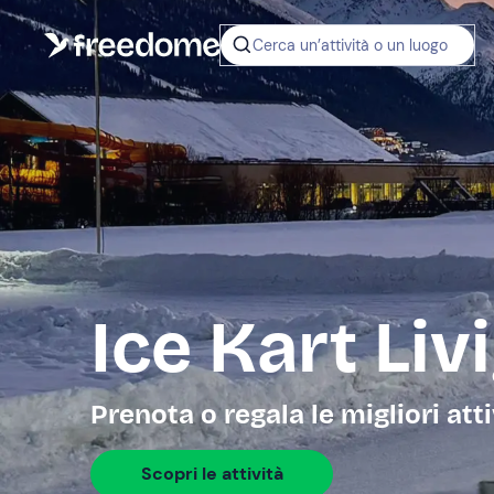
Cerca un’attività o un luogo
Ice Kart Liv
Prenota o regala le migliori att
Scopri le attività