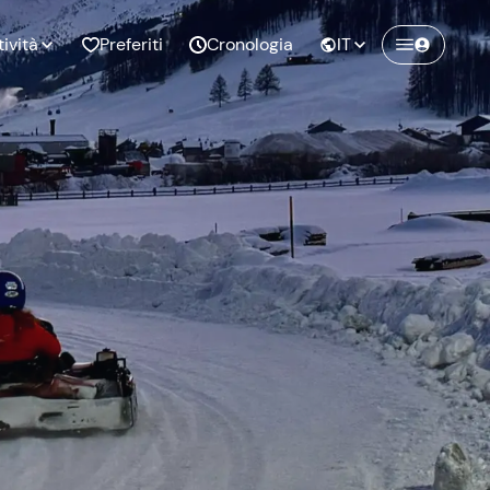
tività
Preferiti
Cronologia
IT
Crea un account Freedome
Unisciti a una community di avventurieri
nze di
Compleanno
come te e colleziona ricordi indimenticabili!
pia
Continua con l'email
o al
Addio al
bato
nubilato