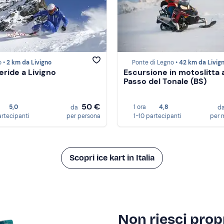
o •
2 km da Livigno
Ponte di Legno •
42 km da Livig
eride a Livigno
Escursione in motoslitta 
Passo del Tonale (BS)
50 €
5,0
1 ora
4,8
da
d
artecipanti
per persona
1-10 partecipanti
per 
Scopri ice kart in Italia
Non riesci propr