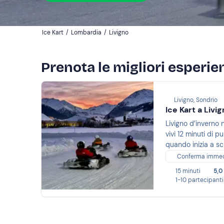
Ice Kart
/
Lombardia
/
Livigno
Prenota le migliori esperien
Livigno, Sondrio
Ice Kart a Livi
Livigno d’inverno 
vivi 12 minuti di 
quando inizia a sc
Conferma imme
15 minuti
5,0
1-10 partecipanti