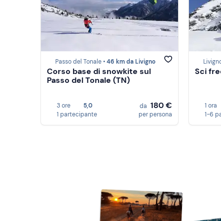
Passo del Tonale •
46 km da Livigno
Livign
Corso base di snowkite sul
Sci fre
Passo del Tonale (TN)
180 €
3 ore
5,0
1 ora
da
1 partecipante
per persona
1-6 p