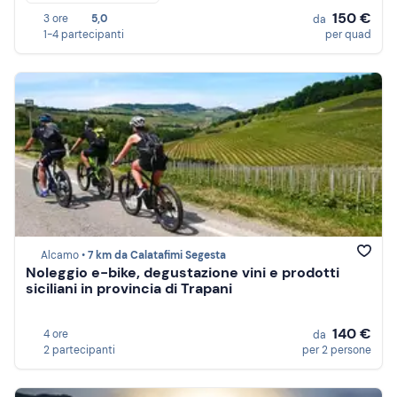
150 €
3 ore
5,0
da
1-4 partecipanti
per quad
Alcamo •
7 km da Calatafimi Segesta
Noleggio e-bike, degustazione vini e prodotti
siciliani in provincia di Trapani
140 €
4 ore
da
2 partecipanti
per 2 persone