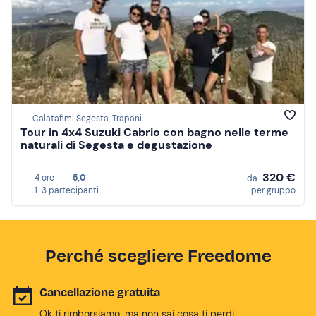
Calatafimi Segesta, Trapani
Tour in 4x4 Suzuki Cabrio con bagno nelle terme
naturali di Segesta e degustazione
320 €
4 ore
5,0
da
1-3 partecipanti
per gruppo
Perché scegliere Freedome
Cancellazione gratuita
Ok ti rimborsiamo, ma non sai cosa ti perdi