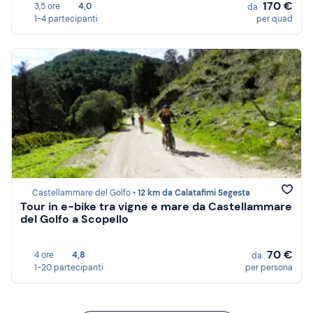
170 €
3,5 ore
4,0
da
1-4 partecipanti
per quad
Castellammare del Golfo •
12 km da Calatafimi Segesta
Tour in e-bike tra vigne e mare da Castellammare
del Golfo a Scopello
70 €
4 ore
4,8
da
1-20 partecipanti
per persona