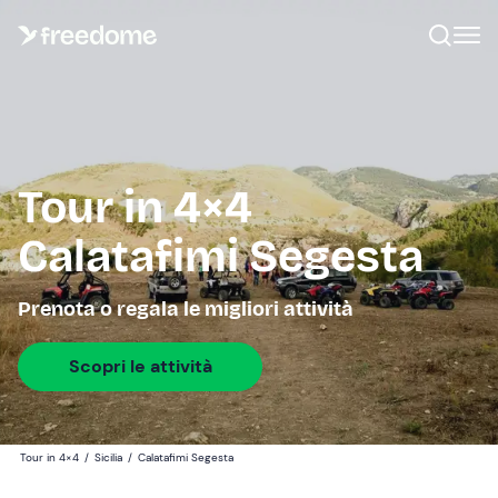
Tour in 4×4
Calatafimi Segesta
Prenota o regala le migliori attività
Scopri le attività
Tour in 4×4
/
Sicilia
/
Calatafimi Segesta