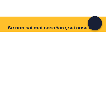
Continua con l'email
Se non sai mai cosa fare, sai cosa fare
Scrivi la tua email e scopri tante alternative all'aperitivo
e al divano
Indirizzo email
Iscriviti ora
Ho letto e accetto la
Privacy Policy