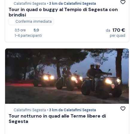
Calatafimi Segesta •
3 km da Calatafimi Segesta
Tour in quad o buggy al Tempio di Segesta con
brindisi
Conferma immediata
170 €
3,5 ore
5,0
da
1-4 partecipanti
per quad
Calatafimi Segesta •
3 km da Calatafimi Segesta
Tour notturno in quad alle Terme libere di
Segesta