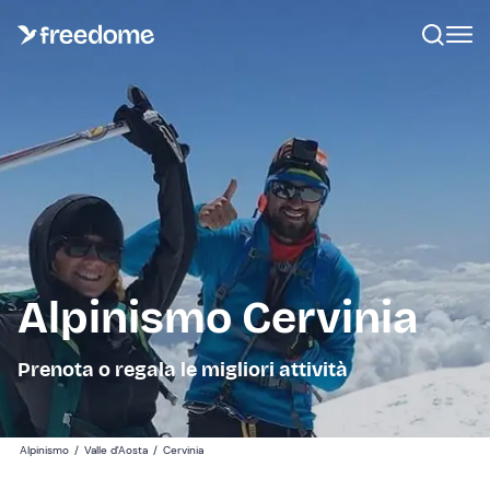
Alpinismo Cervinia
Prenota o regala le migliori attività
Alpinismo
/
Valle d'Aosta
/
Cervinia