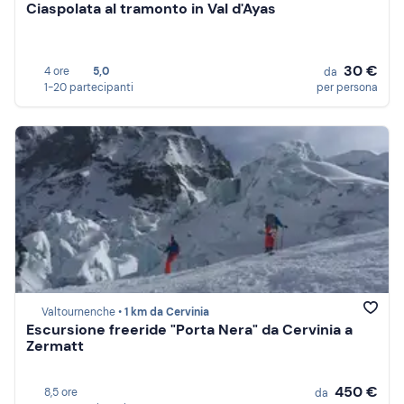
Ciaspolata al tramonto in Val d'Ayas
30 €
4 ore
5,0
da
1-20 partecipanti
per persona
Valtournenche •
1 km da Cervinia
Escursione freeride "Porta Nera" da Cervinia a
Zermatt
450 €
8,5 ore
da