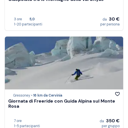
30 €
3 ore
5,0
da
1-20 partecipanti
per persona
Gressoney •
16 km da Cervinia
Giornata di Freeride con Guida Alpina sul Monte
Rosa
350 €
7 ore
da
1-5 partecipanti
per gruppo