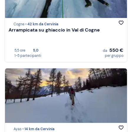
Cogne •
42 km da Cervinia
Arrampicata su ghiaccio in Val di Cogne
550 €
5,5 ore
5,0
da
1-5 partecipanti
per gruppo
Ayas •
14 km da Cervinia