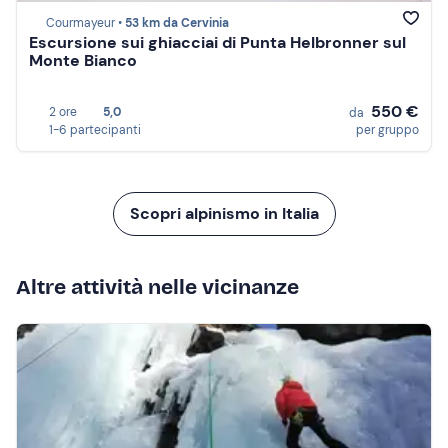
Courmayeur •
53 km da Cervinia
Escursione sui ghiacciai di Punta Helbronner sul
Monte Bianco
550 €
2 ore
5,0
da
1-6 partecipanti
per gruppo
Scopri alpinismo in Italia
Altre attività nelle vicinanze