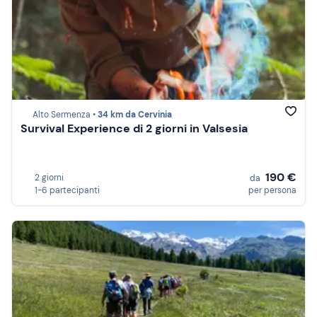
Alto Sermenza •
34 km da Cervinia
Survival Experience di 2 giorni in Valsesia
190 €
2 giorni
da
1-6 partecipanti
per persona