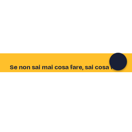
Crea un account Freedome
Unisciti a una community di avventurieri come te e
colleziona ricordi indimenticabili!
Continua con l'email
Se non sai mai cosa fare, sai cosa fare
Scrivi la tua email e scopri tante alternative all'aperitivo
e al divano
Indirizzo email
Iscriviti ora