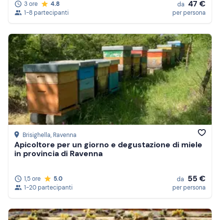
47 €
3 ore
4.8
da
1-8 partecipanti
per persona
Brisighella
, Ravenna
Apicoltore per un giorno e degustazione di miele
in provincia di Ravenna
55 €
1,5 ore
5.0
da
1-20 partecipanti
per persona