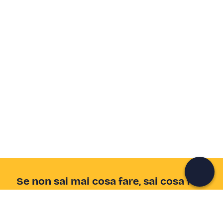
Crea un account Freedome
Unisciti a una community di avventurieri come te e
colleziona ricordi indimenticabili!
Continua con l'email
Se non sai mai cosa fare, sai cosa fare
Scrivi la tua email e scopri tante alternative all'aperitivo
e al divano