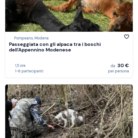
Pompeano, Modena
Passeggiata con gli alpaca tra i boschi
dell'Appennino Modenese
30 €
1,5 ore
da
1-6 partecipanti
per persona