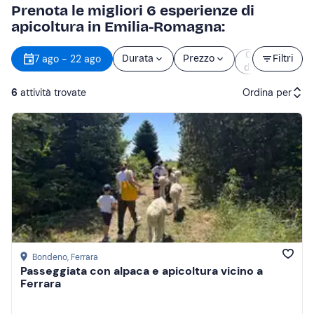
Prenota le migliori 6 esperienze di
apicoltura in Emilia-Romagna:
Orario
7 ago - 22 ago
Durata
Prezzo
Filtri
d’inizio
6
attività trovate
Ordina per
Attività consigliate
Prezzo (crescente)
Prezzo (decrescente)
Recensioni
Bondeno
, Ferrara
Passeggiata con alpaca e apicoltura vicino a
Ferrara