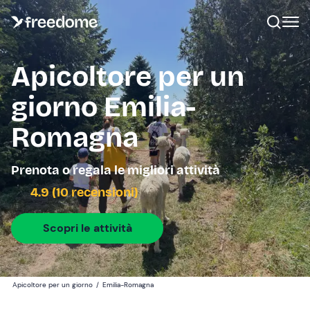
Apicoltore per un
giorno Emilia-
Romagna
Prenota o regala le migliori attività
4.9 (10 recensioni)
Scopri le attività
Apicoltore per un giorno
/
Emilia-Romagna