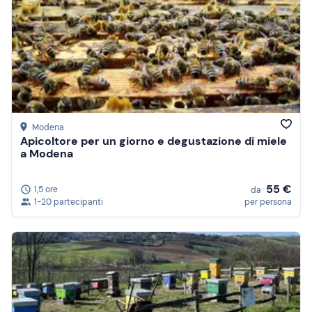
Modena
Apicoltore per un giorno e degustazione di miele
a Modena
55 €
1,5 ore
da
1-20 partecipanti
per persona