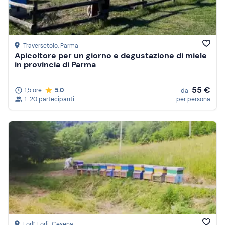
Traversetolo
, Parma
Apicoltore per un giorno e degustazione di miele
in provincia di Parma
55 €
1,5 ore
5.0
da
1-20 partecipanti
per persona
Forlì
, Forli-Cesena