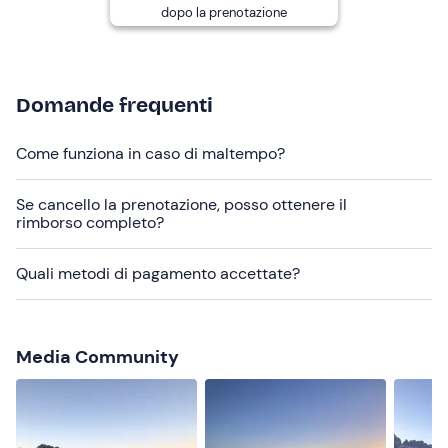
Abbigliamento da montagna
dopo la prenotazione
Scarponcini da trekking
Guanti e berretto
Domande frequenti
Intimo termico
Come funziona in caso di maltempo?
Non dimenticare di portare
Zainetto
Se cancello la prenotazione, posso ottenere il
rimborso completo?
Thermos caldo
Snack
Quali metodi di pagamento accettate?
Macchina fotografica
Maglia di ricambio
Media Community