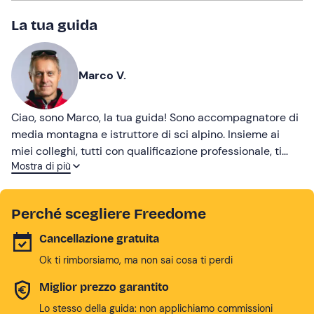
La tua guida
Marco V.
Ciao, sono Marco, la tua guida! Sono accompagnatore di
media montagna e istruttore di sci alpino. Insieme ai
miei colleghi, tutti con qualificazione professionale, ti
Mostra di più
accompagnerò in fantastiche esperienze nella
meravigliosa cornice delle Dolomiti del Brenta!
Perché scegliere Freedome
Cancellazione gratuita
Ok ti rimborsiamo, ma non sai cosa ti perdi
Miglior prezzo garantito
Lo stesso della guida: non applichiamo commissioni