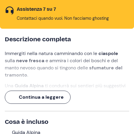
Assistenza 7 su 7
Contattaci quando vuoi. Non facciamo ghosting
Descrizione completa
Immergiti nella natura camminando con le
ciaspole
sulla
neve fresca
e ammira i colori dei boschi e del
manto nevoso quando si tingono delle
sfumature del
tramonto
.
Una
Guida Alpina
ti condurrà sui sentieri più suggestivi
di
Andalo e dintorni
, nel cuore delle
Dolomiti di Brenta
,
Continua a leggere
per un'esperienza di
4 ore
di totale
connessione con
l'ambiente.
Cosa faremo
Cosa è incluso
L'appuntamento è
30 minuti prima
delle ore
15:30
ad
Guida Alpina