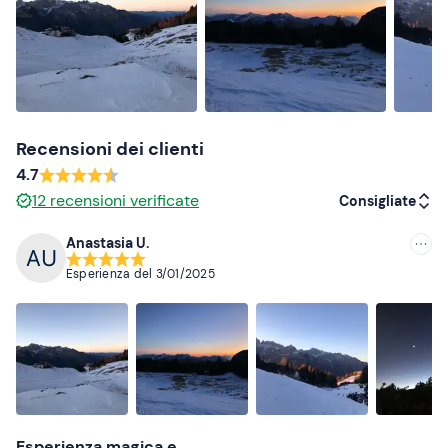
Recensioni dei clienti
4.7
12
recensioni verificate
Consigliate
Anastasia U.
Consigliate
Esperienza del
3/01/2025
Più recenti
Meno recenti
Più alte
Più basse
Esperienza magica e...