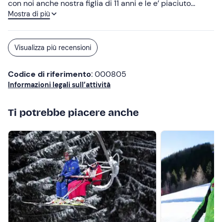
con noi anche nostra figlia di 11 anni e le e’ piaciuto
Mostra di più
tantissimo. Ottimo modo per godere la montagna da un
altro punto di vista. Bravi!!
Visualizza più recensioni
Codice di riferimento
: 000805
Informazioni legali sull’attività
Ti potrebbe piacere anche