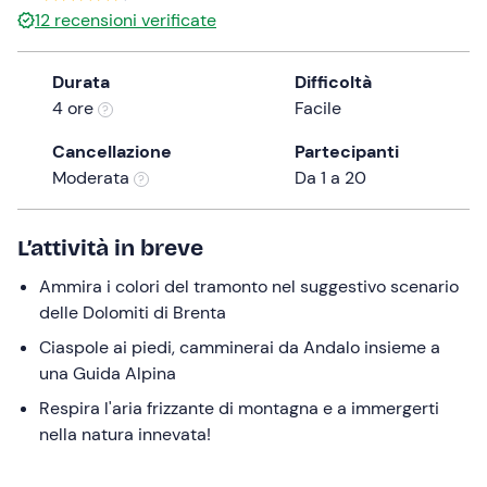
12
recensioni verificate
the
question
mark
Durata
Difficoltà
key
4 ore
Facile
to
Cancellazione
Partecipanti
get
Moderata
Da 1 a 20
the
keyboard
shortcuts
L’attività in breve
for
changing
Ammira i colori del tramonto nel suggestivo scenario
dates.
delle Dolomiti di Brenta
Ciaspole ai piedi, camminerai da Andalo insieme a
una Guida Alpina
Respira l'aria frizzante di montagna e a immergerti
nella natura innevata!