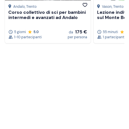
Andalo
, Trento
Vason
, Trento
Corso collettivo di sci per bambini
Lezione indiv
intermedi e avanzati ad Andalo
sul Monte Bondo
175 €
5 giorni
5.0
55 minuti
5
da
1-10 partecipanti
per persona
1 partecipante