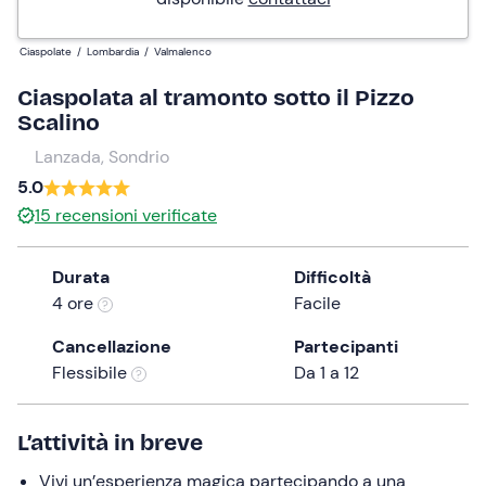
Ciaspolate
/
Lombardia
/
Valmalenco
Ciaspolata al tramonto sotto il Pizzo
Scalino
Lanzada, Sondrio
5.0
15
recensioni verificate
Durata
Difficoltà
4 ore
Facile
Cancellazione
Partecipanti
Flessibile
Da 1 a 12
L’attività in breve
Vivi un’esperienza magica partecipando a una