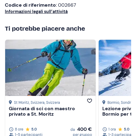
Codice di riferimento
: 002667
consiglio vivamente e non serve nessuna preparazione
Acqua 1L
Informazioni legali sull’attività
fisica praticolare.. Ringrazio freedome, per la
professionalità del servizio!
Snack
Ti potrebbe piacere anche
St Moritz
, Svizzera
, Svizzera
Bormio
, Sondrio
Giornata di sci con maestro
Lezione priva
privato a St. Moritz
Bormio per tutti
400 €
8 ore
5.0
1 ora
5.0
da
1-5 partecipanti
per gruppo
1-3 partecipanti