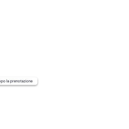
è confermata al raggiungimento di un
minimo di 7 partecipa
zati.
ubblici.
termico
dopo la prenotazione