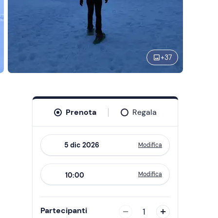
+
37
Prenota
Regala
Modifica
Navigate
forward
Modifica
10:00
to
interact
with
Partecipanti
1