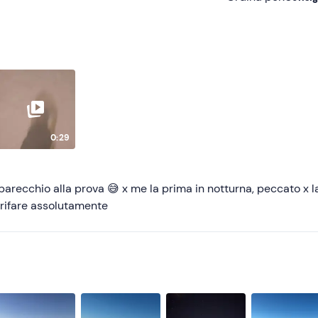
Consigliate
Più recenti
Meno recenti
Più alte
0:29
Più basse
parecchio alla prova 😅 x me la prima in notturna, peccato x l
rifare assolutamente