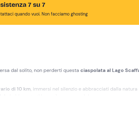
sistenza 7 su 7
tattaci quando vuoi. Non facciamo ghosting
ersa dal solito, non perderti questa
ciaspolata al Lago Scaff
rario di 10 km
, immersi nel silenzio e abbracciati dalla natura
iolo
imbiancato ti lascerà senza parole!
icato nel punto di ritrovo a
Lizzano in Belvedere (BO)
. Ci sar
le
da indossare per l'escursione e svolgerà un breve
briefing