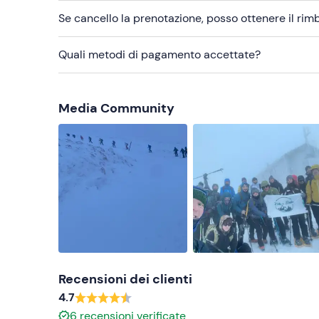
Snack e acqua
Se cancello la prenotazione, posso ottenere il ri
Torcia
Quali metodi di pagamento accettate?
Media Community
Recensioni dei clienti
4.7
6
recensioni verificate