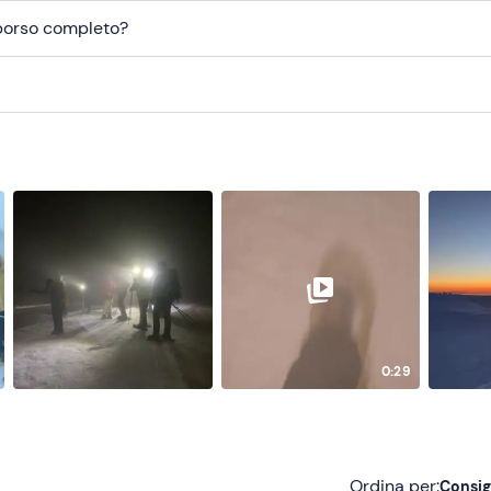
mborso completo?
0:29
Ordina per:
Consig