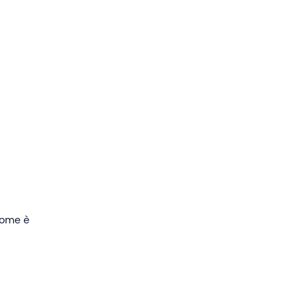
 per
iò che
 senza
 come è