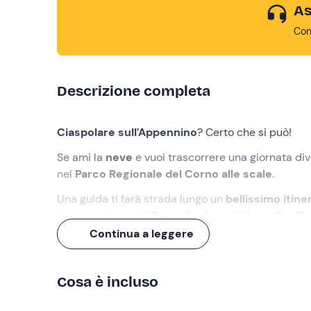
As
Con
Descrizione completa
Ciaspolare sull'Appennino
? Certo che si può!
Se ami la
neve
e vuoi trascorrere una giornata div
nel
Parco Regionale del Corno alle scale
.
Una guida ti farà strada lungo un
bellissimo itine
incontaminata del Parco. La vista del
Lago Scaffa
Continua a leggere
Cosa faremo
L'appuntamento è
10 minuti prima
dell'orario ind
Cosa è incluso
accoglierci la
guida
, che ci consegnerà le
ciaspo
sull'attività.