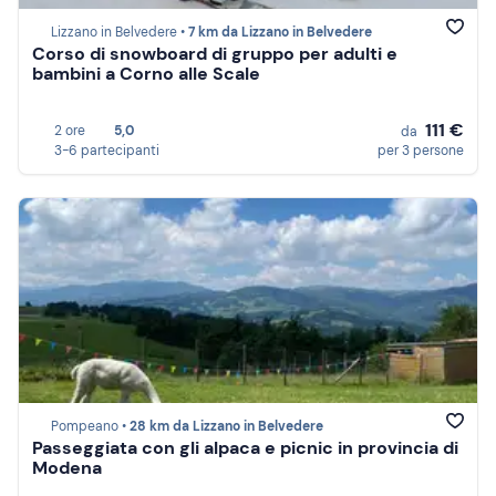
Lizzano in Belvedere •
7 km da Lizzano in Belvedere
Corso di snowboard di gruppo per adulti e
bambini a Corno alle Scale
111 €
2 ore
5,0
da
3-6 partecipanti
per 3 persone
Pompeano •
28 km da Lizzano in Belvedere
Passeggiata con gli alpaca e picnic in provincia di
Modena