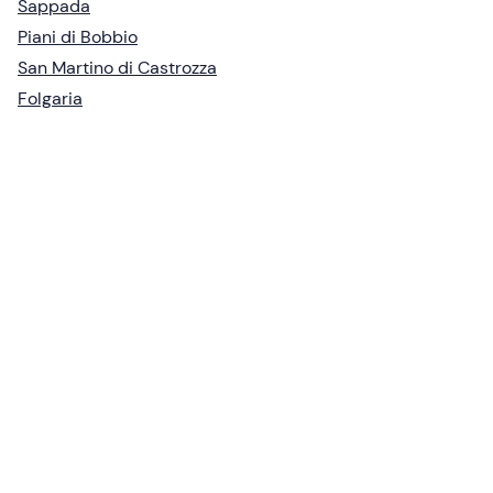
Sappada
Piani di Bobbio
San Martino di Castrozza
Folgaria