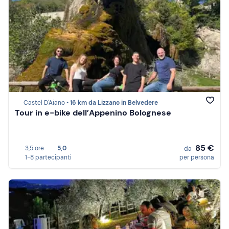
Castel D'Aiano •
16 km da Lizzano in Belvedere
Tour in e-bike dell’Appenino Bolognese
85 €
3,5 ore
5,0
da
1-8 partecipanti
per persona