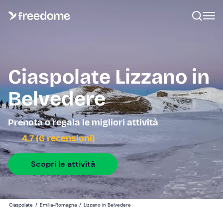
Ciaspolate Lizzano in
Belvedere
Prenota o regala le migliori attività
4.7 (6 recensioni)
Scopri le attività
Ciaspolate
/
Emilia-Romagna
/
Lizzano in Belvedere