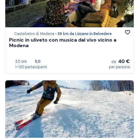
Castelvetro di Modena •
39 km da Lizzano in Belvedere
Picnic in uliveto con musica dal vivo vicino a
Modena
40 €
3,5 ore
5,0
da
1-130 partecipanti
per persona