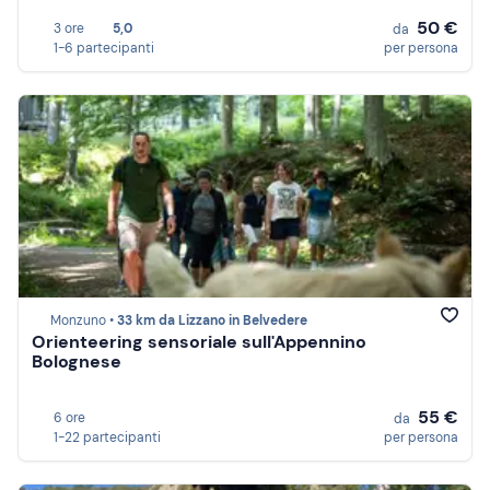
50 €
3 ore
5,0
da
1-6 partecipanti
per persona
Monzuno •
33 km da Lizzano in Belvedere
Orienteering sensoriale sull'Appennino
Bolognese
55 €
6 ore
da
1-22 partecipanti
per persona