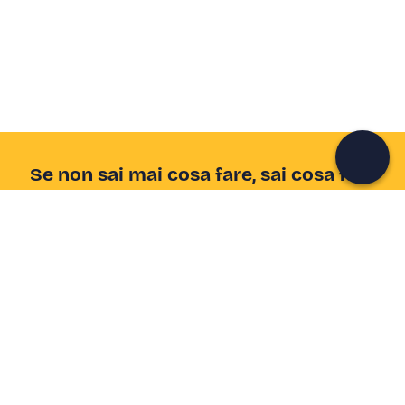
Unisciti a una community di avventurieri come te e
colleziona ricordi indimenticabili!
Continua con l'email
Se non sai mai cosa fare, sai cosa fare
Scrivi la tua email e scopri tante alternative all'aperitivo
e al divano
Indirizzo email
Iscriviti ora
Ho letto e accetto la
Privacy Policy