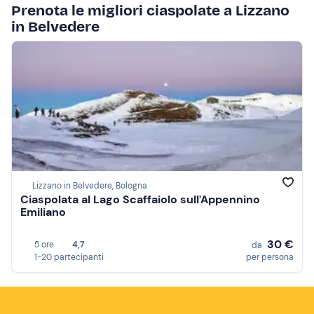
Prenota le migliori ciaspolate a Lizzano
in Belvedere
Lizzano in Belvedere, Bologna
Ciaspolata al Lago Scaffaiolo sull'Appennino
Emiliano
30 €
5 ore
4,7
da
1-20 partecipanti
per persona