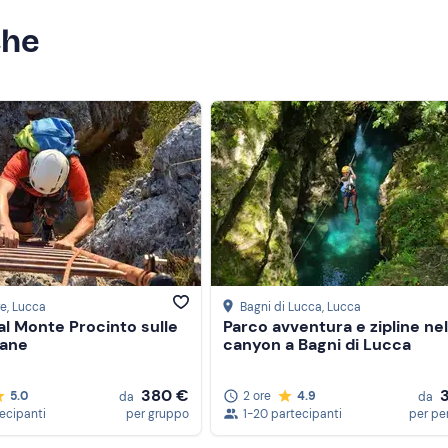
) al punto di ritrovo con pagamento del supplemento in loco:
e-mail di conferma della prenotazione per maggiori informazioni
che
lla stagione
re
, Lucca
Bagni di Lucca
, Lucca
al Monte Procinto sulle
Parco avventura e zipline nel
uane
canyon a Bagni di Lucca
380 €
5.0
2 ore
4.9
da
da
tecipanti
per gruppo
1-20 partecipanti
per pe