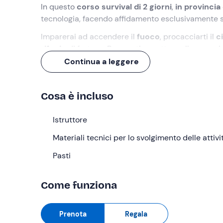
In questo
corso survival di 2 giorni
,
in provincia 
tecnologia, facendo affidamento esclusivamente sul
Imparerai ad accendere il
fuoco
, procacciarti il
c
rifugio
di fortuna. Preparati a mettere alla prova i 
Continua a leggere
Cosa faremo
L'inizio del corso è previsto alle
8:30
presso
Calci
Cosa è incluso
accompagnato da un
istruttore esperto
che ti g
sopravvivenza in situazioni estreme.
Istruttore
Da Calci raggiungeremo il
campo base
dove si sv
Materiali tecnici per lo svolgimento delle attivi
trekking di circa 1 ora tra i suggestivi
boschi della
Pasti
Una volta arrivati al campo, inizierà la parte teor
gli
elementi fondamentali del survival
e di acqu
Come funziona
Accensione del fuoco
. Imparerai diverse tec
Saranno illustrati i metodi tradizionali come l'us
Prenota
Regala
Individuazione e potabilizzazione dell'acqua
.