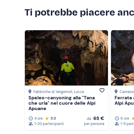
servizio navetta dal punto di origine (entro 30 km
contatta l'organizzatore ai recapiti indicati nell'
Ti potrebbe piacere an
richiedere il servizio.
Abbigliamento consigliato
Abbigliamento da trekking impermeabile in base a
Non dimenticare di portare
Zaino
K-way
2 litri di acqua
Fabbriche di Vergemoli
, Lucca
Camaio
Sacco a pelo e materassino
Speleo-canyoning alla "Tana
Ferrata 
che urla" nel cuore delle Alpi
Alpi Ap
Cambio completo di abiti
Apuane
65 €
4 ore
5.0
6 ore
da
1-20 partecipanti
per persona
1-5 par