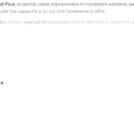
di Pisa
, scoprirai come sopravvivere in condizioni estreme, s
le tue capacità e su ciò che l'ambiente ti offre.
ibo
, inviare
segnali di soccorso
visibili dal cielo e costruirti 
tuoi limiti!
, una località in Toscana. Durante l'intera esperienza, sarai
uiderà nell'apprendimento di queste competenze vitali per la
olgeranno le
attività di sopravvivenza
, attraverso un percors
tà
 Valgraziosa
.
ico-pratica della nostra esperienza. Avrai l'opportunità di impa
isire una serie di competenze:
niche per accendere un fuoco senza l'uso di accendini o fiammi
o dell’acciarino.
 Sarai istruito su come trovare e raccogliere acqua sicura per i