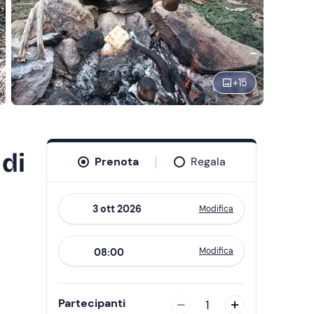
+
15
 di
Prenota
Regala
Modifica
Navigate
forward
Modifica
08:00
to
interact
with
Partecipanti
1