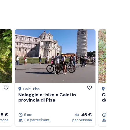
 e
Calci
, Pisa
San Miniato
, P
Noleggio e-bike a Calci in
Caccia al ta
provincia di Pisa
degustazion
35 €
45 €
5 ore
3 ore
4.8
da
rsona
1-8 partecipanti
per persona
1-20 partecip