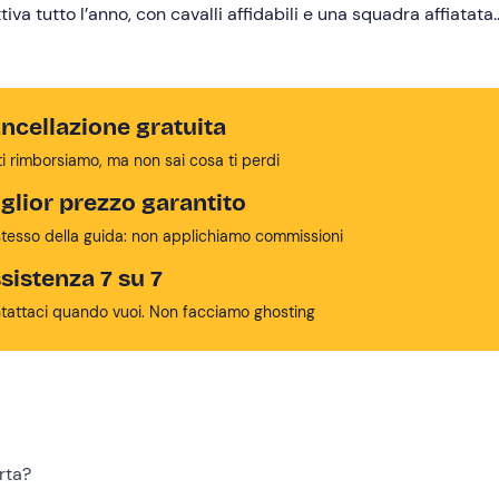
tiva tutto l’anno, con cavalli affidabili e una squadra affiatata.
ali per escursioni, trekking di più giorni e attività a cavallo
ncellazione gratuita
ti rimborsiamo, ma non sai cosa ti perdi
glior prezzo garantito
stesso della guida: non applichiamo commissioni
sistenza 7 su 7
tattaci quando vuoi. Non facciamo ghosting
erta?