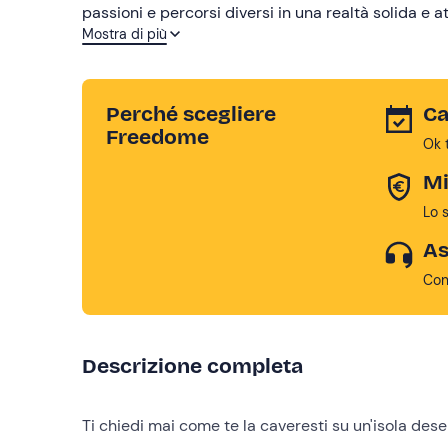
passioni e percorsi diversi in una realtà solida e at
Mostra di più
Calma, energia ed esperienza li rendono compagni ide
montagne.
Perché scegliere
Ca
Freedome
Ok 
Mi
Lo 
As
Con
Descrizione completa
Ti chiedi mai come te la caveresti su un'isola des