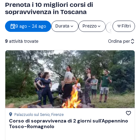
Prenota i 10 migliori corsi di
sopravvivenza in Toscana
Orario
9 ago - 24 ago
Durata
Prezzo
Filtri
d’inizio
9
attività trovate
Ordina per
Attività consigliate
Prezzo (crescente)
Prezzo (decrescente)
Recensioni
Palazzuolo sul Senio
, Firenze
Corso di sopravvivenza di 2 giorni sull'Appennino
Tosco-Romagnolo