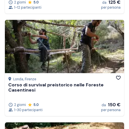
125 €
2 giorni
5.0
da
1-12 partecipanti
per persona
Londa
, Firenze
Corso di survival preistorico nelle Foreste
Casentinesi
150 €
2 giorni
5.0
da
1-30 partecipanti
per persona