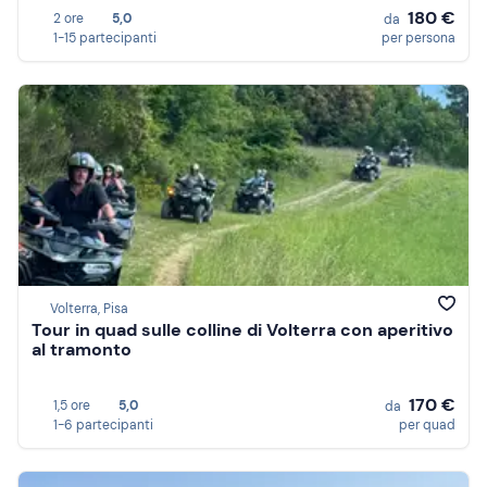
180 €
2 ore
5,0
da
1-15 partecipanti
per persona
Volterra, Pisa
Tour in quad sulle colline di Volterra con aperitivo
al tramonto
170 €
1,5 ore
5,0
da
1-6 partecipanti
per quad