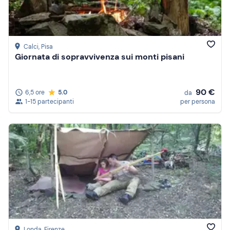
Calci
, Pisa
Giornata di sopravvivenza sui monti pisani
90 €
6,5 ore
5.0
da
1-15 partecipanti
per persona
Londa
, Firenze