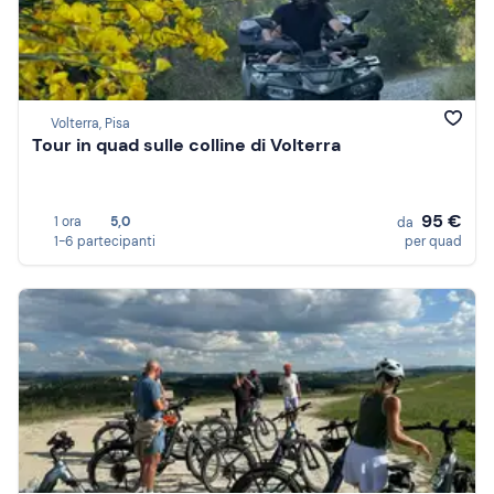
Volterra, Pisa
Tour in quad sulle colline di Volterra
95 €
1 ora
5,0
da
1-6 partecipanti
per quad