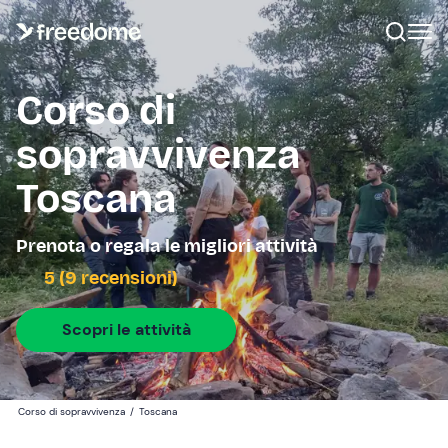
Corso di
sopravvivenza
Toscana
Prenota o regala le migliori attività
5 (9 recensioni)
Scopri le attività
Corso di sopravvivenza
/
Toscana