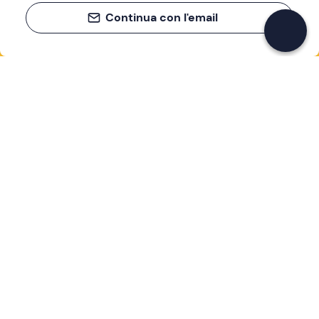
Continua con l'email
Se non sai mai cosa fare, sai cosa fare
Scrivi la tua email e scopri tante alternative all'aperitivo
e al divano
Indirizzo email
Iscriviti ora
Ho letto e accetto la
Privacy Policy
Supporto