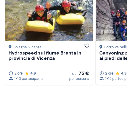
Asciugamano
Abiti e scarpe di ricambio
Solagna
, Vicenza
Borgo Valbelluna
Hydrospeed sul fiume Brenta in
Canyoning per
provincia di Vicenza
ai piedi delle 
75 €
2 ore
4.9
2 ore
4.9
da
1-10 partecipanti
per persona
1-15 partecipant