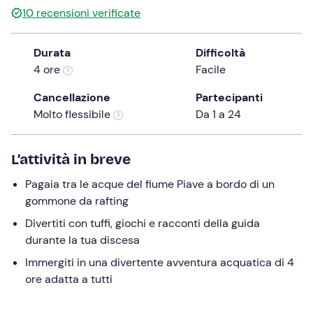
10
recensioni verificate
the
question
mark
Durata
Difficoltà
key
4 ore
Facile
to
Cancellazione
Partecipanti
get
Molto flessibile
Da 1 a 24
the
keyboard
shortcuts
L’attività in breve
for
changing
Pagaia tra le acque del fiume Piave a bordo di un
dates.
gommone da rafting
Divertiti con tuffi, giochi e racconti della guida
durante la tua discesa
Immergiti in una divertente avventura acquatica di 4
ore adatta a tutti