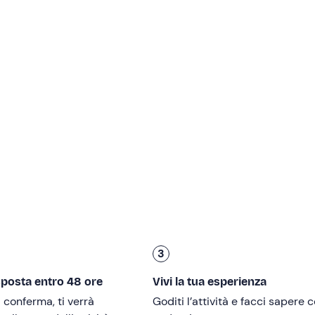
i salire a bordo dell'aereo
. Il velivolo può trasportare fino a 1
uppi da 2 a 4 tandem alla volta
. In
circa 15 minuti
raggiung
caduta libera a
200 km/h
: un mix di libertà, euforia e adrenal
nuti di planata
tranquilla sopra le
colline del Monferrato
e l
ma. Se le condizioni lo permetteranno, il pilota si cimenterà
amo partiti, dove anche
eventuali accompagnatori
potranno
e lancio, l'esperienza durerà
circa 30 minuti
.
minori è necessario l'assenso firmato di un genitore o tutore o l
3
sposta entro 48 ore
Vivi la tua esperienza
lute
e avere un
peso inferiore ai 120 kg
. Non è richiesto il
i conferma, ti verrà
Goditi l’attività e facci sapere
rto in precedenza di condizioni mediche gravi che potrebbero