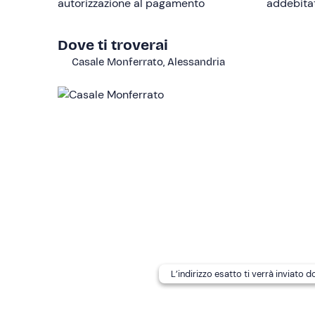
autorizzazione al pagamento
addebitato
compromettere lo svolgimento dell'attività in sicu
Altre informazioni
Dove ti troverai
Casale Monferrato, Alessandria
L'attività è prenotabile
tutto l'anno
. I prezzi var
da Lunedì a Venerdì:
240€
Weekend:
260€
L'
orario di inizio dell'attività
potrebbe non corrisp
partecipanti e dalle condizioni meteo-ventose; g
Il video del lancio girato dall'istruttore è incl
portare con sé videocamere o qualsiasi altro dispos
Il
punto di ritrovo
non è facilmente raggiungibile c
accompagnatori
possono attendere nell'area dedi
all'atterraggio del partecipante.
L’indirizzo esatto ti verrà inviato 
Abbigliamento consigliato