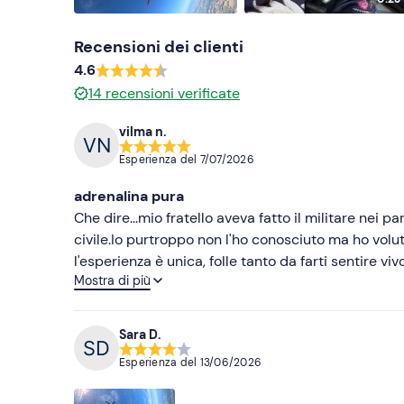
Recensioni dei clienti
4.6
14
recensioni verificate
vilma n.
Esperienza del
7/07/2026
adrenalina pura
Che dire...mio fratello aveva fatto il militare nei parà e gli piaceva così tanto che aveva continuato a lanciarsi come
civile.Io purtroppo non l'ho conosciuto ma ho volu
l'esperienza è unica, folle tanto da farti sentire viv
Mostra di più
una grande emozione con professionalità e simpa
TUTTO dall'intervista , al video , all'esperienza..
compiva gli anni e per la mia meravigliosa figli
Sara D.
Vilma
Esperienza del
13/06/2026