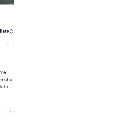
liate
re che
alato
SIMA