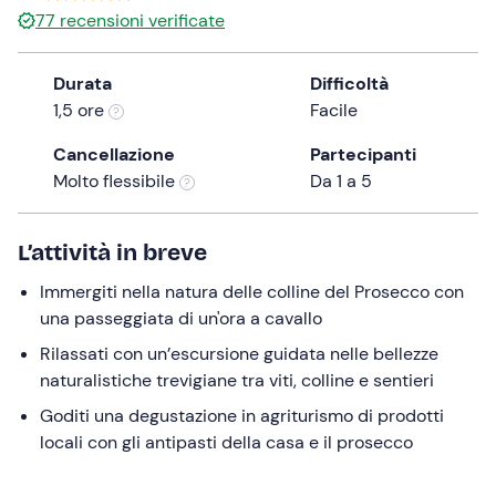
77
recensioni verificate
the
question
mark
Durata
Difficoltà
key
1,5 ore
Facile
to
Cancellazione
Partecipanti
get
Molto flessibile
Da 1 a 5
the
keyboard
shortcuts
L’attività in breve
for
changing
Immergiti nella natura delle colline del Prosecco con
dates.
una passeggiata di un'ora a cavallo
Rilassati con un’escursione guidata nelle bellezze
naturalistiche trevigiane tra viti, colline e sentieri
Goditi una degustazione in agriturismo di prodotti
locali con gli antipasti della casa e il prosecco