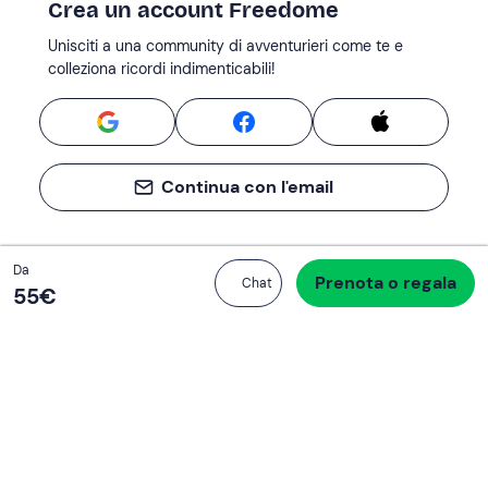
Crea un account Freedome
Unisciti a una community di avventurieri come te e
colleziona ricordi indimenticabili!
Continua con l'email
Totale
Da
Prenota o regala
Procedi all’acquisto
Chat
55 €
55‎€
Se non sai mai cosa fare, sai cosa fare
Scrivi la tua email e scopri tante alternative all'aperitivo
e al divano