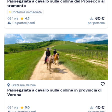
Passeggiata a cavallo sulle colline del Prosecco al
tramonto
Conferma immediata
60 €
1 ora
4.3
da
1-5 partecipanti
per persona
Grezzana
, Verona
Passeggiata a cavallo sulle colline in provincia di
Verona
40 €
1 ora
5.0
da