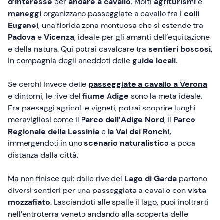
d’interesse
per
andare a cavallo
. Molti
agriturismi
e
maneggi
organizzano passeggiate a cavallo fra i
colli
Euganei
, una florida zona montuosa che si estende tra
Padova
e
Vicenza
, ideale per gli amanti dell’equitazione
e della natura. Qui potrai cavalcare tra
sentieri boscosi
,
in compagnia degli aneddoti delle
guide locali
.
Se cerchi invece delle
passeggiate a cavallo a Verona
e dintorni, le rive del
fiume Adige
sono la meta ideale.
Fra paesaggi agricoli e vigneti, potrai scoprire luoghi
meravigliosi come il
Parco dell’Adige Nord
, il
Parco
Regionale della Lessinia
e
la Val dei Ronchi,
immergendoti in uno
scenario naturalistico
a poca
distanza dalla città.
Ma non finisce qui: dalle rive del
Lago di Garda
partono
diversi sentieri per una passeggiata a cavallo con
vista
mozzafiato
. Lasciandoti alle spalle il lago, puoi inoltrarti
nell’entroterra veneto andando alla scoperta delle