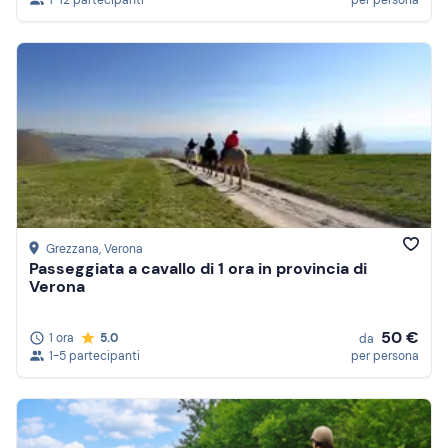
1-12 partecipanti
per persona
Grezzana
, Verona
Passeggiata a cavallo di 1 ora in provincia di
Verona
50 €
1 ora
5.0
da
1-5 partecipanti
per persona