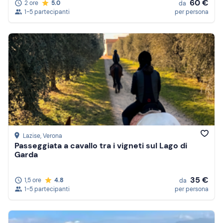
60 €
2 ore
5.0
da
1-5 partecipanti
per persona
Lazise
, Verona
Passeggiata a cavallo tra i vigneti sul Lago di
Garda
35 €
1,5 ore
4.8
da
1-5 partecipanti
per persona