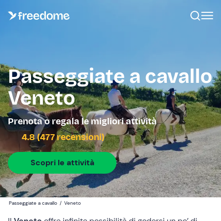
Passeggiate a cavallo
Veneto
Prenota o regala le migliori attività
4.8 (477 recensioni)
Scopri le attività
Passeggiate a cavallo
/
Veneto
Il
Veneto
offre infinite possibilità di godersi un po’ di