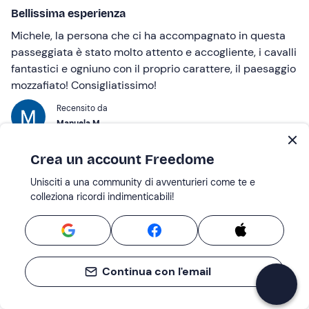
Bellissima esperienza
Michele, la persona che ci ha accompagnato in questa
passeggiata è stato molto attento e accogliente, i cavalli
fantastici e ogniuno con il proprio carattere, il paesaggio
mozzafiato! Consigliatissimo!
Recensito da
Manuela M.
Crea un account Freedome
11 Lug 2026 |
Passeggiata a cavallo sulle colline del Prosecco con
Unisciti a una community di avventurieri come te e
degustazione
colleziona ricordi indimenticabili!
Una giornata a cavallo
Personale molto gentile e accogliente, esperienza
davvero bella e rilassante.nPasseggiata con vista
Continua con l'email
bellissima e istruttore molto molto paziente e gentile.
Recensito da