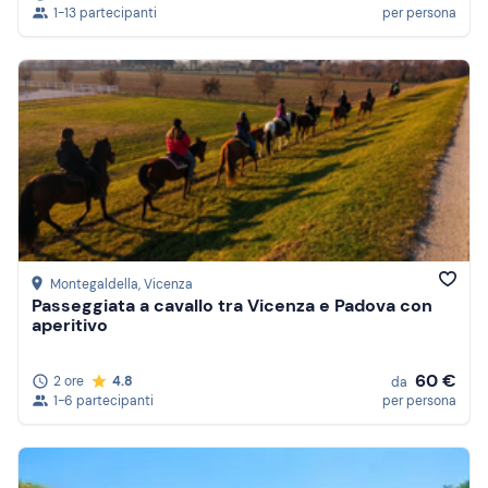
1-13 partecipanti
per persona
Montegaldella
, Vicenza
Passeggiata a cavallo tra Vicenza e Padova con
aperitivo
60 €
2 ore
4.8
da
1-6 partecipanti
per persona