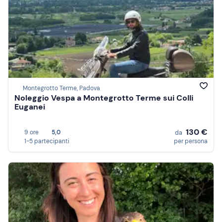
Montegrotto Terme, Padova
Noleggio Vespa a Montegrotto Terme sui Colli
Euganei
130 €
9 ore
5,0
da
1-5 partecipanti
per persona