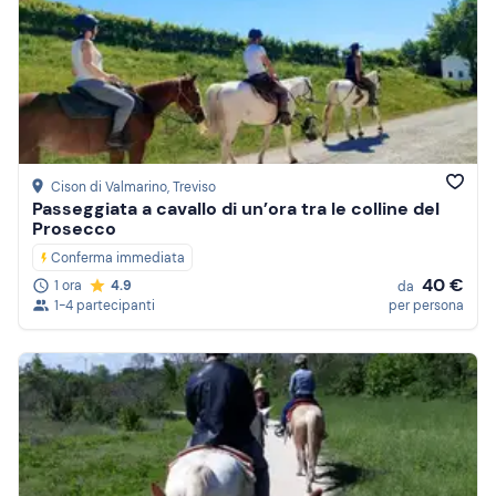
Cison di Valmarino
, Treviso
Passeggiata a cavallo di un’ora tra le colline del
Prosecco
Conferma immediata
40 €
1 ora
4.9
da
1-4 partecipanti
per persona