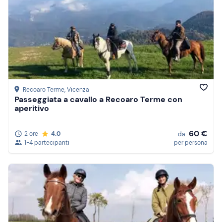
Recoaro Terme
, Vicenza
Passeggiata a cavallo a Recoaro Terme con
aperitivo
60 €
2 ore
4.0
da
1-4 partecipanti
per persona