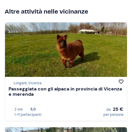
Altre attività nelle vicinanze
Longare, Vicenza
Passeggiata con gli alpaca in provincia di Vicenza
e merenda
25 €
2 ore
5,0
da
1-11 partecipanti
per persona