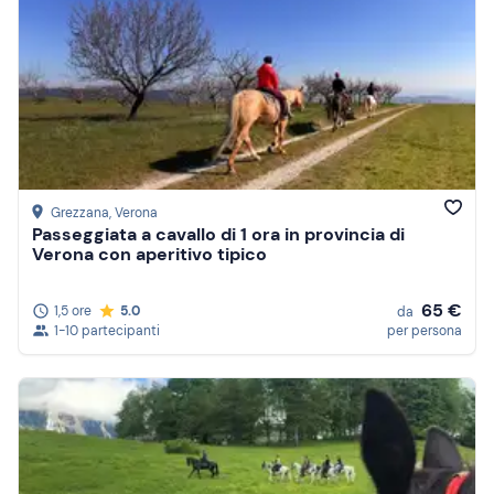
Grezzana
, Verona
Passeggiata a cavallo di 1 ora in provincia di
Verona con aperitivo tipico
65 €
1,5 ore
5.0
da
1-10 partecipanti
per persona