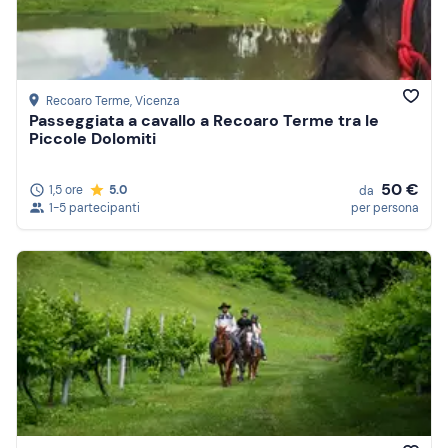
Recoaro Terme
, Vicenza
Passeggiata a cavallo a Recoaro Terme tra le
Piccole Dolomiti
50 €
1,5 ore
5.0
da
1-5 partecipanti
per persona