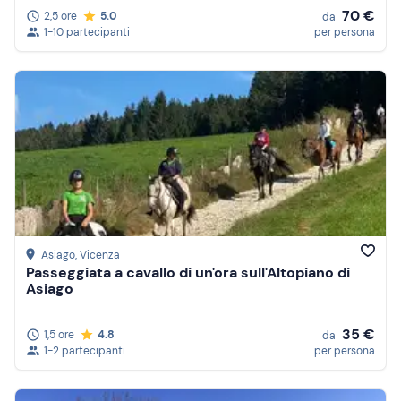
70 €
2,5 ore
5.0
da
1-10 partecipanti
per persona
Asiago
, Vicenza
Passeggiata a cavallo di un'ora sull'Altopiano di
Asiago
35 €
1,5 ore
4.8
da
1-2 partecipanti
per persona