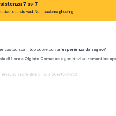
sistenza 7 su 7
tattaci quando vuoi. Non facciamo ghosting
nque custodisca il tuo cuore con un'
esperienza da sogno
?
pia di 1 ora a Olgiate Comasco
e godetevi un
romantico ape
 nessuno saprà dire di no a questo invito!
CO)
,
10 minuti prima
dell'orario concordato in fase di prenota
e
e, se vorrete, potrete assisterla nella
preparazione dei caval
 esperienza. Prima di partire, assisterete a una
spiegazion