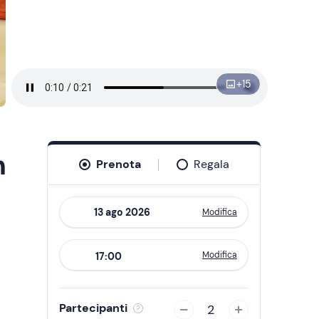
+
15
n
Prenota
Regala
Modifica
Navigate
forward
Modifica
17:00
to
interact
with
Partecipanti
2