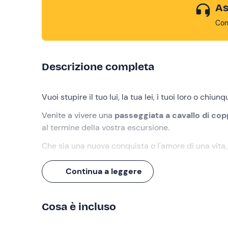
As
Con
Descrizione completa
Vuoi stupire il tuo lui, la tua lei, i tuoi loro o chiu
Venite a vivere una
passeggiata a cavallo di cop
al termine della vostra escursione.
Che sia una nuova conquista o l'amore di una vita,
Cosa faremo
Continua a leggere
L'appuntamento avrà luogo a
Olgiate Comasco (
Cosa è incluso
Ad accogliervi troverete la vostra
guida equestr
immergervi immediatamente in questa meravigliosa