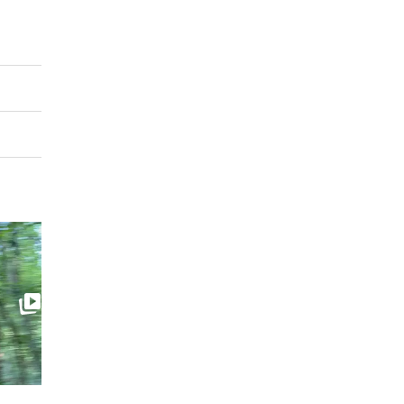
0:35
0:21