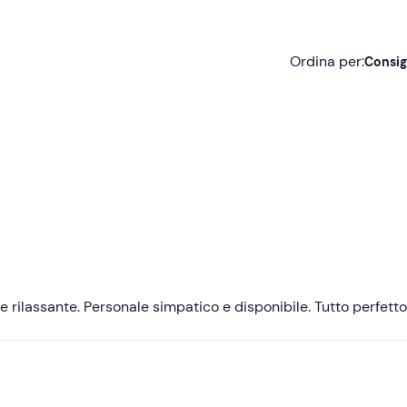
Ordina per:
Consig
Consigliate
Più recenti
Meno recenti
Più alte
Più basse
 e rilassante. Personale simpatico e disponibile. Tutto perfetto