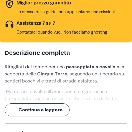
Miglior prezzo garantito
Lo stesso della guida: non applichiamo commissioni
Assistenza 7 su 7
Contattaci quando vuoi. Non facciamo ghosting
Descrizione completa
Ritagliati del tempo per una
passeggiata a cavallo
alla
scoperta delle
Cinque Terre
, seguendo un itinerario su
sentieri boschivi e tratti di strada asfaltata.
Monterai il cavallo all'americana e ti godrai una
passeggiata lungo un percorso che domina dall'alto i
borghi di
Monterosso al Mare
,
Manarola
e
Continua a leggere
Riomaggiore
. Potrai ammirare da un'altra prospettiva le
loro case variopinte, i porticcioli e il mare blu.
Durante l'escursione scoprirai
curiosità e storie delle