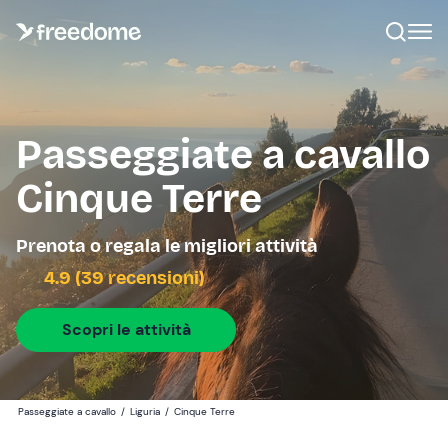
Passeggiate a cavallo
Cinque Terre
Prenota o regala le migliori attività
4.9 (39 recensioni)
Scopri le attività
Passeggiate a cavallo
/
Liguria
/
Cinque Terre