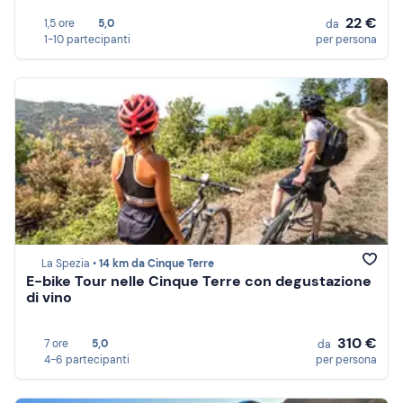
22 €
1,5 ore
5,0
da
1-10 partecipanti
per persona
La Spezia •
14 km da Cinque Terre
E-bike Tour nelle Cinque Terre con degustazione
di vino
310 €
7 ore
5,0
da
4-6 partecipanti
per persona