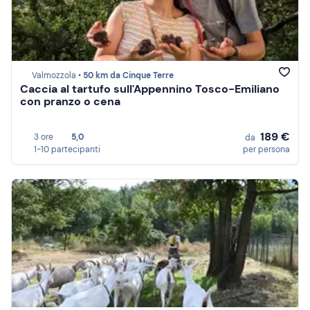
Valmozzola •
50 km da Cinque Terre
Caccia al tartufo sull'Appennino Tosco-Emiliano
con pranzo o cena
189 €
3 ore
5,0
da
1-10 partecipanti
per persona