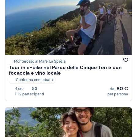
Monterosso al Mare, La Spezia
Tour in e-bike nel Parco delle Cinque Terre con
focaccia e vino locale
Conferma immediata
80 €
4 ore
5,0
da
1-12 partecipanti
per persona