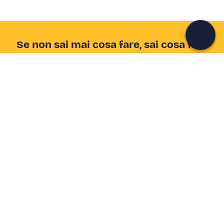
Continua con l'email
Se non sai mai cosa fare, sai cosa fare
Scrivi la tua email e scopri tante alternative all'aperitivo
e al divano
Indirizzo email
Iscriviti ora
Ho letto e accetto la
Privacy Policy