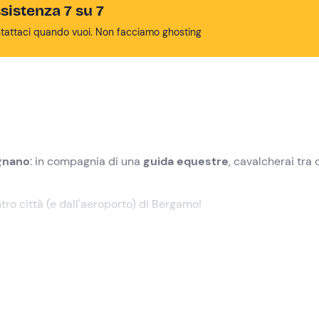
sistenza 7 su 7
tattaci quando vuoi. Non facciamo ghosting
rgnano
: in compagnia di una
guida equestre
, cavalcherai tra
ntro città (e dall'aeroporto) di Bergamo!
elezionato
nel punto di ritrovo a
Urgnano (BG)
. In loco incont
a avventura!
resentazione della scuderia, incontreremo i cavalli. Procedere