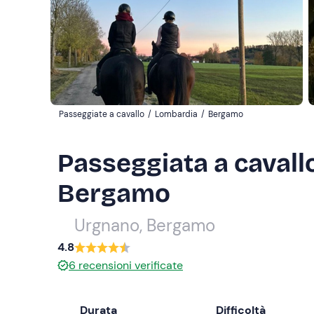
Passeggiate a cavallo
/
Lombardia
/
Bergamo
Passeggiata a cavallo
Bergamo
Urgnano, Bergamo
4.8
6
recensioni verificate
Durata
Difficoltà