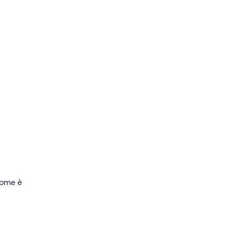
i base
di
 fino
a un
 come è