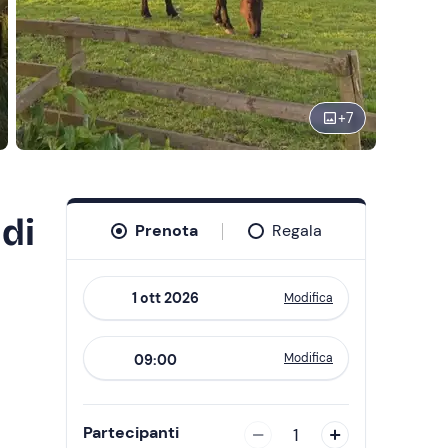
+
7
 di
Prenota
Regala
Modifica
Navigate
forward
Modifica
09:00
to
interact
with
Partecipanti
1