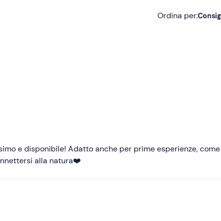
Ordina per:
Consig
Consigliate
Più recenti
Meno recenti
Più alte
Più basse
ssimo e disponibile! Adatto anche per prime esperienze, come
nnettersi alla natura❤️