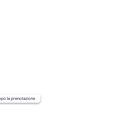
truttura ai recapiti indicati nell'e-mail di conferma della
mico a quattro zampe che dovrà rimanere in maneggio durant
di ritrovo è
raggiungibile con mezzi pubblici
.
dopo la prenotazione