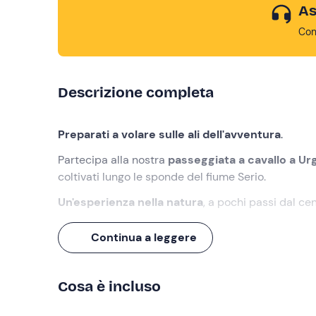
As
Con
Descrizione completa
Preparati a volare sulle ali dell'avventura
.
Partecipa alla nostra
passeggiata a cavallo a U
coltivati lungo le sponde del fiume Serio.
Un'esperienza nella natura
, a pochi passi dal ce
Cosa faremo
Continua a leggere
L'appuntamento è
10 minuti prima dell'orario s
la
guida equestre
che ci accompagnerà in quest
Cosa è incluso
Radunati tutti i partecipanti, e dopo una prima p