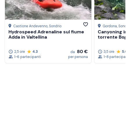
Castione Andevenno
, Sondrio
Gordona
, Sondri
Hydrospeed Adrenaline sul fiume
Canyoning in 
Adda in Valtellina
torrente Bogg
80 €
2,5 ore
4.3
3,5 ore
5.0
da
1-6 partecipanti
per persona
1-8 partecipanti