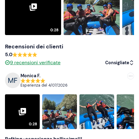
partecipanti. Gruppi più numerosi dovranno provvedere
agli spostamenti con mezzi propri.
Abbigliamento consigliato
0:28
costume da bagno
Recensioni dei clienti
scarpe da ginnastica/trekking da bagnare
5.0
maglia termica (nei periodi più freschi)
9
recensioni verificate
Consigliate
Non dimenticare di portare
Monica F.
Consigliate
asciugamano
Esperienza del
4/07/2026
Più recenti
occorrente per la doccia
vestiti e scarpe di ricambio
Meno recenti
Più alte
0:28
Più basse
Rafting-esperienza bellissima!!!