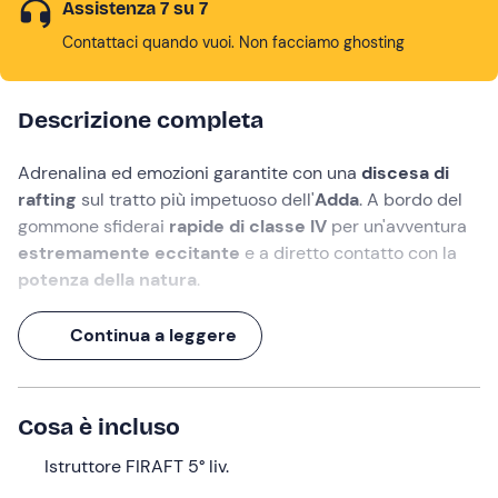
Assistenza 7 su 7
Contattaci quando vuoi. Non facciamo ghosting
Descrizione completa
Adrenalina ed emozioni garantite con una
discesa di
rafting
sul tratto più impetuoso dell'
Adda
. A bordo del
gommone sfiderai
rapide di classe IV
per un'avventura
estremamente eccitante
e a diretto contatto con la
potenza della natura
.
Un'occasione per
superare i tuoi limiti
e mettere alla
Continua a leggere
prova
passione e determinazione
, senza perdere di
vista il
divertimento
e rimanendo sempre in
sicurezza
,
grazie alla guida di
istruttori esperti
.
Cosa è incluso
In aggiunta a tutto questo, il
meraviglioso scenario
della Valtellina
Istruttore FIRAFT 5° liv.
, che con i suoi paesaggi incornicerà
questa esperienza e la renderà davvero memorabile!