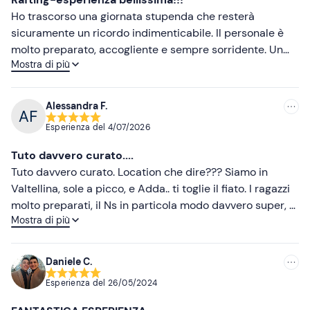
Ho trascorso una giornata stupenda che resterà
sicuramente un ricordo indimenticabile. Il personale è
molto preparato, accogliente e sempre sorridente. Un
Mostra di più
ringraziamento speciale va a Riky, che ci ha
accompagnato durante questa avventura: un ragazzo
competente, simpatico e coinvolgente, che ha reso il
Alessandra F.
nostro percorso davvero unico. Vorrei inoltre ringraziare
Esperienza del
4/07/2026
tutto lo staff, che si è dimostrato professionale,
disponibile, affabile e sempre attento a farci vivere
Tuto davvero curato....
un'esperienza speciale. Grazie di cuore a tutti! 😊🚣‍♂️🌊
Tuto davvero curato. Location che dire??? Siamo in
Valtellina, sole a picco, e Adda.. ti toglie il fiato. I ragazzi
molto preparati, il Ns in particola modo davvero super, ci
Mostra di più
ha persino ribaltati.. è stata un’esperienza unica. Ci ha
fatto sorpassare una roccia enorme, ci hanno fatto
saltare da una roccia strepitosa. Ci siamo divertiti
Daniele C.
“lottando” contro gli altri gommoni, abbiamo anche
Esperienza del
26/05/2024
gareggiato pagaiando con forza. Abbiamo chiesto di
farci le foto, e anche in quello siamo stati accontentati.