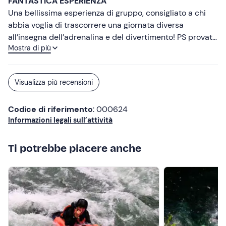
FANTASTICA ESPERIENZA
Sicuramente la ripeterò.
Una bellissima esperienza di gruppo, consigliato a chi
abbia voglia di trascorrere una giornata diversa
all’insegna dell’adrenalina e del divertimento! PS provate
Mostra di più
anche il pranzo locale che vi offrono, è davvero delizioso!
Visualizza più recensioni
Codice di riferimento
: 000624
Informazioni legali sull’attività
Ti potrebbe piacere anche