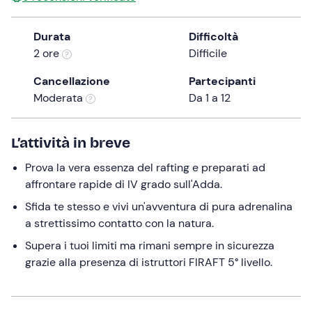
the
question
Durata
Difficoltà
mark
2 ore
Difficile
key
Cancellazione
Partecipanti
to
Moderata
Da 1 a 12
get
the
keyboard
L’attività in breve
shortcuts
for
Prova la vera essenza del rafting e preparati ad
changing
affrontare rapide di IV grado sull'Adda.
dates.
Sfida te stesso e vivi un'avventura di pura adrenalina
a strettissimo contatto con la natura.
Supera i tuoi limiti ma rimani sempre in sicurezza
grazie alla presenza di istruttori FIRAFT 5° livello.