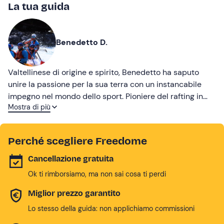
La tua guida
Benedetto D.
Valtellinese di origine e spirito, Benedetto ha saputo
unire la passione per la sua terra con un instancabile
impegno nel mondo dello sport. Pioniere del rafting in
Mostra di più
Italia, ha fondato la Federazione Italiana Rafting nel 1987,
di cui è stato e continua a esserne il presidente. Grazie
alla sua visione e determinazione, il rafting è diventato
Perché scegliere Freedome
una disciplina riconosciuta e diffusa a livello nazionale,
capace di unire agonismo, avventura e inclusione. Per il
Cancellazione gratuita
suo impegno umano e sportivo ha ricevuto prestigiosi
Ok ti rimborsiamo, ma non sai cosa ti perdi
riconoscimenti, tra cui la Rosa Camuna di Regione
Lombardia e la Stella d’Oro al Merito Sportivo del CONI.
Miglior prezzo garantito
Lo stesso della guida: non applichiamo commissioni