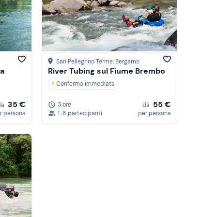
Prezzo (decrescente)
Recensioni
San Pellegrino Terme
, Bergamo
da
River Tubing sul Fiume Brembo
Conferma immediata
35 €
55 €
3 ore
da
da
r persona
1-6 partecipanti
per persona