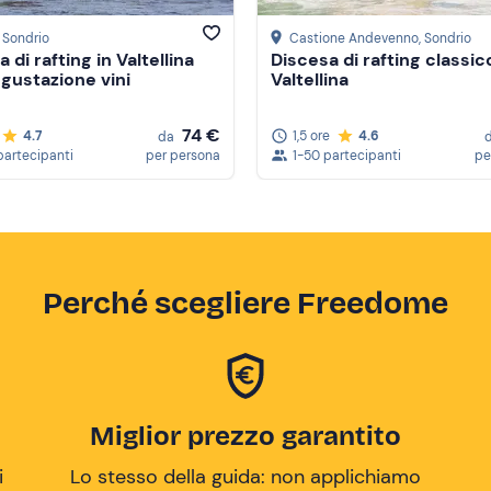
, Sondrio
Castione Andevenno
, Sondrio
 di rafting in Valtellina
Discesa di rafting classic
gustazione vini
Valtellina
74 €
4.7
1,5 ore
4.6
da
partecipanti
per persona
1-50 partecipanti
pe
Perché scegliere Freedome
Miglior prezzo garantito
i
Lo stesso della guida: non applichiamo