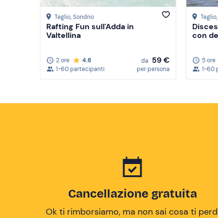
Teglio
, Sondrio
Teglio
Rafting Fun sull'Adda in
Discesa
Valtellina
con de
59 €
2 ore
4.6
5 ore
da
1-60 partecipanti
per persona
1-60 
Cancellazione gratuita
Ok ti rimborsiamo, ma non sai cosa ti perd