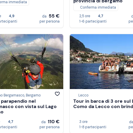
provincia di Bergamo
erma immediata
Conferma immediata
55 €
e
4,9
2,5 ore
4,7
da
artecipanti
per persona
1-6 partecipanti
pe
no Bergamasco, Bergamo
Lecco
n parapendio nel
Tour in barca di 3 ore sul 
asco con vista sul Lago
Como da Lecco con brind
mo
110 €
e
4,7
3 ore
da
d
artecipanti
per persona
1-8 partecipanti
pe