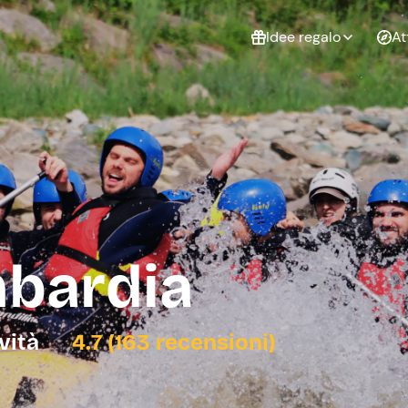
Idee regalo
At
Non sai cosa
regalare?
Esperienze da
Esperie
Gift Card Freedome
regalare
cop
Un regalo digitale che
lascia la libertà di
scegliere esperienze
outdoor in tutta Italia.
mbardia
Regala una Gift Card
Laurea
Addi
celi
ività
4.7 (163 recensioni)