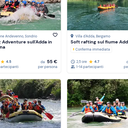
one Andevenno
, Sondrio
Villa d'Adda
, Bergamo
g Adventure sull'Adda in
Soft rafting sul fiume Ad
ina
Conferma immediata
55 €
4.5
2,5 ore
4.7
da
partecipanti
per persona
1-14 partecipanti
pe