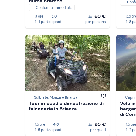
fiume Brembo
Conf
Conferma immediata
60 €
3 ore
5,0
3,5 or
da
1-4 partecipanti
per persona
1-8 p
Sulbiate, Monza e Brianza
Capri
Tour in quad e dimostrazione di
Volo i
falconeria in Brianza
bergam
di Co
90 €
1,5 ore
4,8
1,5 or
da
1-5 partecipanti
per quad
1-2 p