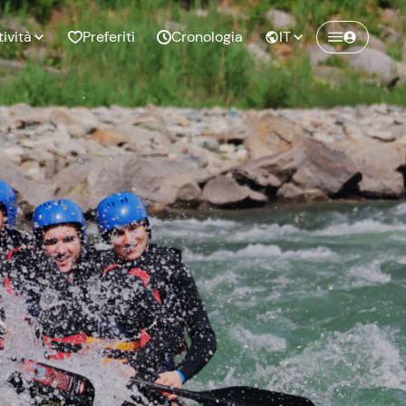
tività
Preferiti
Cronologia
IT
Crea un account Freedome
Unisciti a una community di avventurieri
nze di
Compleanno
come te e colleziona ricordi indimenticabili!
pia
Continua con l'email
o al
Addio al
bato
nubilato