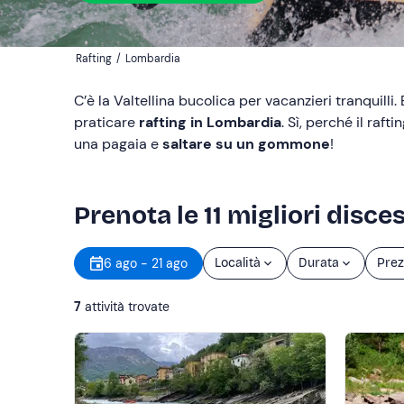
Rafting
/
Lombardia
C’è la Valtellina bucolica per vacanzieri tranquilli. 
praticare
rafting in Lombardia
. Sì, perché il raft
una pagaia e
saltare su un gommone
!
Prenota le 11 migliori disce
6 ago - 21 ago
Località
Durata
Prez
7
attività trovate