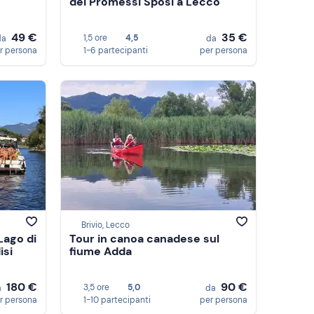
dei Promessi Sposi a Lecco
49 €
35 €
1,5 ore
4,5
da
da
r persona
1-6 partecipanti
per persona
Brivio, Lecco
Lago di
Tour in canoa canadese sul
isi
fiume Adda
180 €
90 €
3,5 ore
5,0
a
da
r persona
1-10 partecipanti
per persona