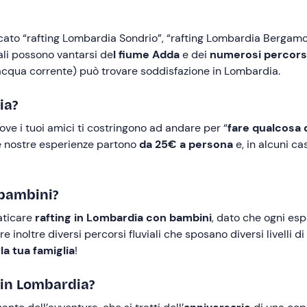
ato “rafting Lombardia Sondrio”, “rafting Lombardia Bergamo”, “
iali possono vantarsi de
l fiume Adda
e dei
numerosi percorsi
i acqua corrente) può trovare soddisfazione in Lombardia.
ia?
ve i tuoi amici ti costringono ad andare per “
fare qualcosa 
le nostre esperienze partono
da 25€ a persona
e, in alcuni ca
 bambini?
raticare
rafting in Lombardia con bambini
, dato che ogni es
re inoltre diversi percorsi fluviali che sposano diversi livelli 
la tua famiglia
!
 in Lombardia?