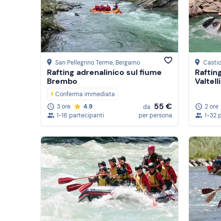
Mostra altro
San Pellegrino Terme
, Bergamo
Casti
Rafting adrenalinico sul fiume
Raftin
Brembo
Valtell
Conferma immediata
55 €
2 ore
3 ore
4.9
da
1-32 
1-16 partecipanti
per persona