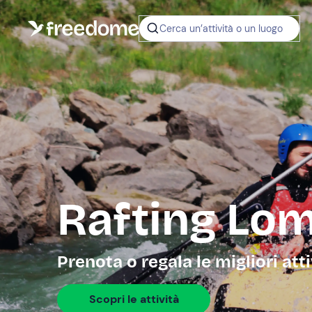
Cerca un’attività o un luogo
Rafting Lo
Prenota o regala le migliori att
Scopri le attività