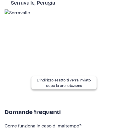
anni devono essere accompagnati da un adulto o
Serravalle, Perugia
disporre di autorizzazione firmata; i
bambini da 2 a 4
anni
partecipano gratuitamente all'esperienza ma è
necessario segnalare la loro presenza all'organizzatore ai
recapiti indicati nella e-mail di conferma della
prenotazione.
Altre informazioni
L'attività è disponibile
da aprile a ottobre
.
L’esperienza si svolge compatibilmente con le
condizioni meteo-idrometriche
a discrezione
dell’organizzatore.
L’indirizzo esatto ti verrà inviato
dopo la prenotazione
I
gommoni
utilizzati sono destinati ai fiumi di grande
portata e per questo molto stabili, caratteristica che li
rende adatti a ospitare anche piccoli partecipanti.
Domande frequenti
Presso il centro rafting sono disponibili
spogliatoi
divisi
per genere, con bagno e doccia.
Come funziona in caso di maltempo?