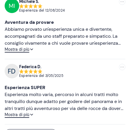
Occorrente per la doccia
Michele S.
MI
Esperienza del
12/08/2024
Vestiti di ricambio
Avventura da provare
Calzature di ricambio (se numero inferiore a 36)
Abbiamo provato un'esperienza unica e divertente,
accompagnati da uno staff preparato e simpatico. La
consiglio vivamente a chi vuole provare un'esperienza
Mostra di più
diversa dal solito.
Federica D.
Esperienza del
3/05/2025
Esperienza SUPER
Esperienza molto varia, percorso in alcuni tratti molto
tranquillo dunque adatto per godere del panorama e in
altri tratti più avventuroso per via delle rocce da dover
Mostra di più
schivare. Associazione che ha organizzato il rafting molto
professionale.