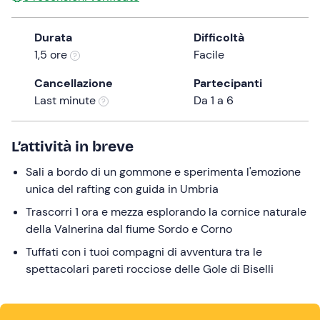
the
question
Durata
Difficoltà
mark
1,5 ore
Facile
key
Cancellazione
Partecipanti
to
Last minute
Da 1 a 6
get
the
keyboard
L’attività in breve
shortcuts
for
Sali a bordo di un gommone e sperimenta l'emozione
changing
unica del rafting con guida in Umbria
dates.
Trascorri 1 ora e mezza esplorando la cornice naturale
della Valnerina dal fiume Sordo e Corno
Tuffati con i tuoi compagni di avventura tra le
spettacolari pareti rocciose delle Gole di Biselli