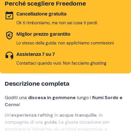
Perché scegliere Freedome
Cancellazione gratuita
Ok ti rimborsiamo, ma non sai cosa ti perdi
Miglior prezzo garantito
Lo stesso della guida: non applichiamo commissioni
Assistenza 7 su 7
Contattaci quando vuoi. Non facciamo ghosting
Descrizione completa
Goditi una
discesa in gommone
lungo i
fiumi Sordo e
Corno
!
Un'
esperienza rafting
in
acque tranquille
, in
compagnia di una
guida
. La giusta occasione per
ammirare la Valnerina, da un'altra prospettiva; e