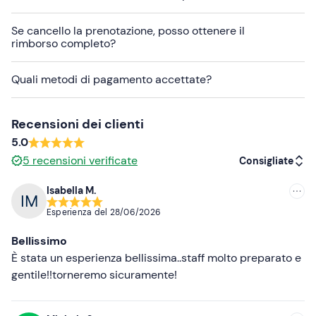
Presso la segreteria del centro rafting sono disponibili
armadietti di sicurezza
dove lasciare i propri oggetti
Se cancello la prenotazione, posso ottenere il
personali.
rimborso completo?
Presso il centro rafting è disponibile un’area verde
Quali metodi di pagamento accettate?
attrezzata con tavoli da pic-nic e amache riservata a
clienti e
accompagnatori
; su richiesta è disponibile
anche un braciere.
Recensioni dei clienti
5.0
Abbigliamento consigliato
5
recensioni verificate
Consigliate
Costume da bagno
Isabella M.
Maglia termica (solo nel periodo freddo)
Consigliate
Esperienza del
28/06/2026
Scarpe da ginnastica (se numero inferiore a 36, da
Più recenti
Bellissimo
bagnare)
Meno recenti
È stata un esperienza bellissima..staff molto preparato e
Non dimenticare di portare
gentile!!torneremo sicuramente!
Più alte
Asciugamano
Più basse