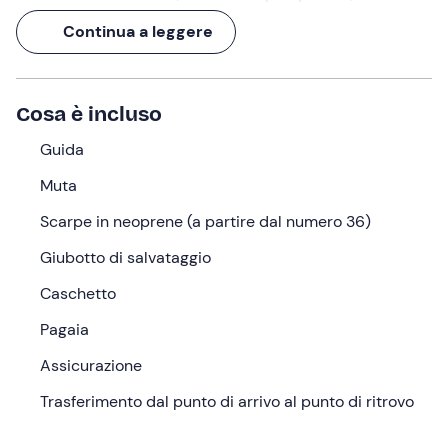
immergerti (letteralmente) in questa splendida cornice
Continua a leggere
naturale con una
sosta bagno
nel canyon delle
Gole di
Biselli
.
Per un totale di
1 ora in acqua
, durante la quale si
Cosa è incluso
divertirà tutta la famiglia!
Guida
Cosa faremo
Muta
Ti aspetterò con
30 minuti di anticipo
sull'orario
Scarpe in neoprene (a partire dal numero 36)
selezionato nel punto di ritrovo a
Serravalle (PG)
; io
sono la tua
guida
e ti accompagnerò in questa
Giubotto di salvataggio
esperienza rafting
!
Caschetto
Al tuo arrivo riceverai l'
attrezzatura
e procederai con la
Pagaia
vestizione. Ci avvieremo dunque verso il punto
d'imbarco, che dista solo 50 metri a piedi dal centro
Assicurazione
rafting. Una volta giunti in loco, nel corso di un
breve
Trasferimento dal punto di arrivo al punto di ritrovo
briefing
ti insegnerò i comandi e le indicazioni da
seguire nel corso dell'attività per un corretto