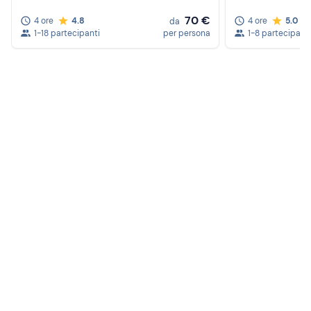
70 €
4 ore
4.8
4 ore
5.0
da
1-18 partecipanti
per persona
1-8 partecipanti