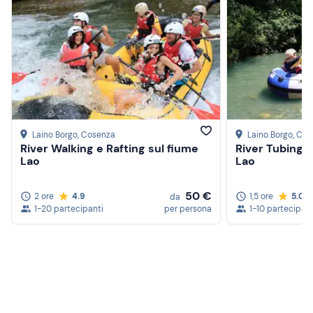
Laino Borgo
, Cosenza
Laino Borgo
, Co
River Walking e Rafting sul fiume
River Tubing 
Lao
Lao
50 €
2 ore
4.9
1,5 ore
5.0
da
1-20 partecipanti
per persona
1-10 partecipant