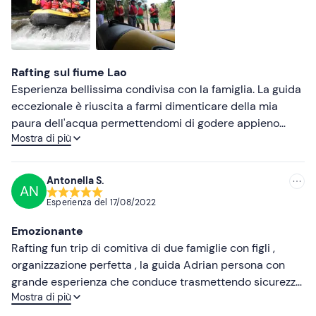
Più alte
Più basse
Rafting sul fiume Lao
Esperienza bellissima condivisa con la famiglia. La guida
eccezionale è riuscita a farmi dimenticare della mia
paura dell'acqua permettendomi di godere appieno
Mostra di più
dell'esperienza. Consiglio l'attività a tutti coloro che
amano la natura e desiderano trascorrere una giornata
all'insegna dell'avventura.
Antonella S.
AN
Esperienza del
17/08/2022
Emozionante
Rafting fun trip di comitiva di due famiglie con figli ,
organizzazione perfetta , la guida Adrian persona con
grande esperienza che conduce trasmettendo sicurezza
Mostra di più
tenendo tutto sotto controllo dando direttive precise. Il
dopo discesa fantastico , area barbecue ben attrezzata