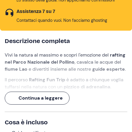
Assistenza 7 su 7
Contattaci quando vuoi. Non facciamo ghosting
Descrizione completa
Vivi la natura al massimo e scopri l'emozione del
rafting
nel Parco Nazionale del Pollino
, cavalca le acque del
fiume Lao
e divertiti insieme alle nostre
guide esperte
.
Il percorso
Rafting Fun Trip
è adatto a chiunque voglia
tuffarsi nella natura con un
pizzico di adrenalina
.
Nessuna difficoltà tecnica, solo
tanto divertimento
!
Continua a leggere
L'
attività giusta per tutta la famiglia
per fare squadra,
arrivare al traguardo e...non vedere l'ora di ripartire!
Cosa è incluso
Cosa faremo