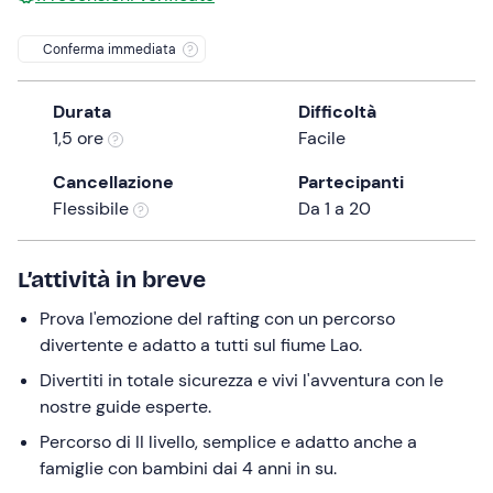
the
Conferma immediata
question
mark
key
Durata
Difficoltà
to
1,5 ore
Facile
get
Cancellazione
Partecipanti
the
Flessibile
Da 1 a 20
keyboard
shortcuts
for
L’attività in breve
changing
dates.
Prova l'emozione del rafting con un percorso
divertente e adatto a tutti sul fiume Lao.
Divertiti in totale sicurezza e vivi l'avventura con le
nostre guide esperte.
Percorso di II livello, semplice e adatto anche a
famiglie con bambini dai 4 anni in su.