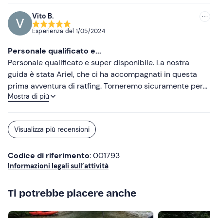
con legna e chiosco fornito , amaca, tavoli con panche
Vito B.
etc. Consiglio vivamente questa esperienza attiva ed
Esperienza del
1/05/2024
entusiasmante, ritorneremo sicuramente .
Personale qualificato e...
Personale qualificato e super disponibile. La nostra
guida è stata Ariel, che ci ha accompagnati in questa
prima avventura di ratfing. Torneremo sicuramente per
Mostra di più
provare il percorso Gran Canion. Grazie ragazzi 💪🏼
Visualizza più recensioni
Codice di riferimento
: 001793
Informazioni legali sull’attività
Ti potrebbe piacere anche