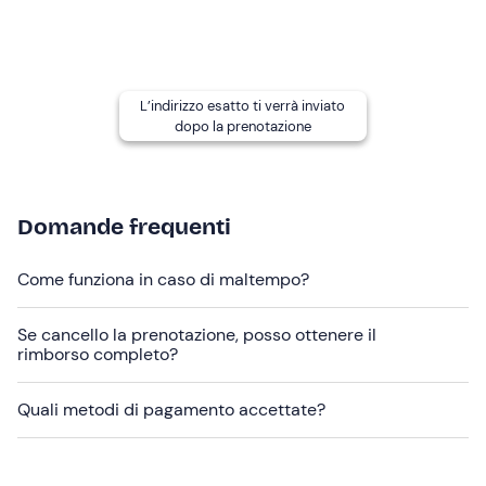
presentare un'
autorizzazione
firmata dai genitori.
Abbigliamento consigliato
abbigliamento sportivo stagionale
L’indirizzo esatto ti verrà inviato
scarpe da ginnastica
dopo la prenotazione
Non dimenticare di portare
Asciugamano
Domande frequenti
Vestiti e scarpe di ricambio
Come funziona in caso di maltempo?
Costume da bagno
Se cancello la prenotazione, posso ottenere il
rimborso completo?
Quali metodi di pagamento accettate?